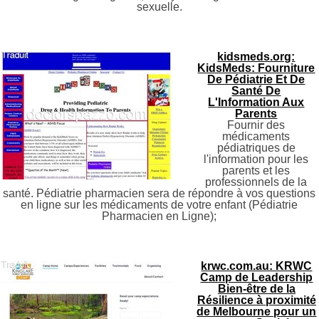
sexuelle.
kidsmeds.org:
KidsMeds: Fourniture
De Pédiatrie Et De
Santé De
L'Information Aux
Parents
Fournir des
médicaments
pédiatriques de
l'information pour les
parents et les
professionnels de la
santé. Pédiatrie pharmacien sera de répondre à vos questions
en ligne sur les médicaments de votre enfant (Pédiatrie
Pharmacien en Ligne);
krwc.com.au: KRWC
Camp de Leadership
Bien-être de la
Résilience à proximité
de Melbourne pour un