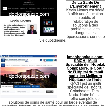
De La Santé De
L'Environnement
Kevin Mottus est dédié
à offrir une éducation
du public et
l'élaboration de
solutions à des
problèmes et des
dangers des
répercussions sur notre
vie quotidienne.
kmchhospitals.com:
KMCH | Multi
Spécialité de l'Hôpital,
Coimbatore, le Cœur
de l'Hôpital du tamil
nadu, les Meilleurs
Hôpitaux de l'Inde
KMCH est un multi
spécialité de l'hôpital,
Coimbatore, Tamil
Nadu. Notre hôpital
offre complète de
solutions de soins de santé pour un large éventail de