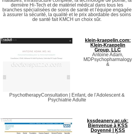
maladies. Infrastructure complète, la technologie de pointe, la
dernière Hi-Tech et de matériel médical dans tous les
branches spécialisées de soins de santé et l'équipe engagée
à assurer la sécurité, la qualité et le prix abordable des soins
de santé fait KMCH un choix sûr.
klein-kraepelin.com:
Klein-Kraepelin
Group, LLC
Antoine Adam,
MDPsychopharmalogy
&
PsychotherapyConsultation | Enfant, de l'Adolescent &
Psychiatrie Adulte
kssdeanery.ac.uk:
Bienvenue à KSS
Doyenné | KSS