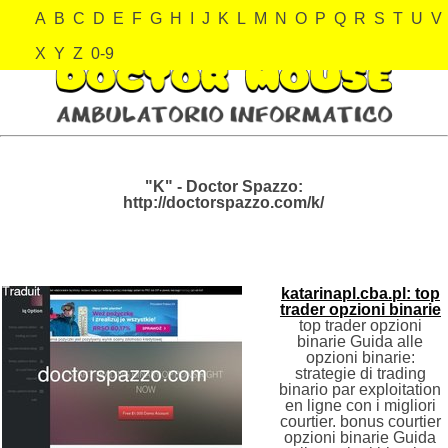
A
B
C
D
E
F
G
H
I
J
K
L
M
N
O
P
Q
R
S
T
U
V
X
Y
Z
0-9
"K" - Doctor Spazzo:
http://doctorspazzo.com/k/
katarinapl.cba.pl: top
trader opzioni binarie
top trader opzioni
binarie Guida alle
opzioni binarie:
strategie di trading
binario par exploitation
en ligne con i migliori
courtier. bonus courtier
opzioni binarie Guida