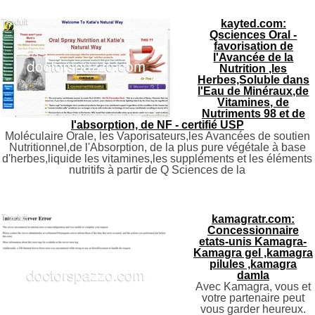
kayted.com:
Qsciences Oral -
favorisation de
l'Avancée de la
Nutrition ,les
Herbes,Soluble dans
l'Eau de Minéraux,de
Vitamines, de
Nutriments 98 et de
l'absorption, de NF - certifié USP
Moléculaire Orale, les Vaporisateurs,les Avancées de soutien
Nutritionnel,de l'Absorption, de la plus pure végétale à base
d'herbes,liquide les vitamines,les suppléments et les éléments
nutritifs à partir de Q Sciences de la
kamagratr.com:
Concessionnaire
etats-unis Kamagra-
Kamagra gel ,kamagra
pilules ,kamagra
damla
Avec Kamagra, vous et
votre partenaire peut
vous garder heureux.