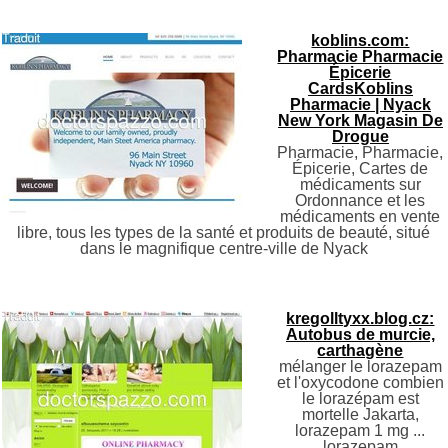
koblins.com:
Pharmacie Pharmacie
Épicerie
CardsKoblins
Pharmacie | Nyack
New York Magasin De
Drogue
Pharmacie, Pharmacie,
Épicerie, Cartes de
médicaments sur
Ordonnance et les
médicaments en vente
libre, tous les types de la santé et produits de beauté, situé
dans le magnifique centre-ville de Nyack
kregolltyxx.blog.cz:
Autobus de murcie,
carthagène
mélanger le lorazepam
et l'oxycodone combien
le lorazépam est
mortelle Jakarta,
lorazepam 1 mg ...
lorazepam