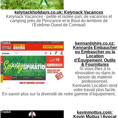
kelynackholidays.co.uk: Kelynack Vacances
Kelynack Vacances - petite et isolée parc de vacances et
camping près de Penzance et le Bout du territoire de
l'Extrême-Ouest de Cornwall
kennardshire.co.nz:
Kennards Embaucher
ou Embaucher ou la
Location
d'Équipement, Outils
& Fournitures
Si vous êtes à la
rénovation ou dans le
besoin de matériel
professionnel,
Kennards Location rend
votre travail plus facile.
En savoir plus sur la diversité de notre gamme d'équipement.
kevinmottus.com:
Kevin Mottus | Avocat