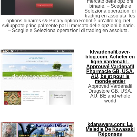
mercato delle opzioni
binarie. – Sceglie e
Seleziona operazioni di
trading en assoluta. les
options binaires s& Binary option Robot è un'altro logiciel
sviluppato principalmente par il mercato delle opzioni binarie.
– Sceglie e Seleziona operazioni di trading en assoluta.
kfvardenafil.over-
blog.com: Acheter en
ligne Vardenafil -
Approuvé Vardenafil
Pharmacie GB, USA,
AU, be et pour le
monde entier
Approved Vardenafil
Drugstore GB, USA,
AU, BE and whole
world
kdanswers.com: La
Maladie De Kawasaki
Réponses