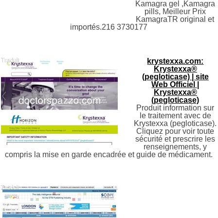
Kamagra gel ,Kamagra
pills, Meilleur Prix
KamagraTR original et
importés.216 3730177
krystexxa.com:
Krystexxa®
(pegloticase) | site
Web Officiel |
Krystexxa®
(pegloticase)
Produit information sur
le traitement avec de
Krystexxa (pegloticase).
Cliquez pour voir toute
sécurité et prescrire les
renseignements, y
compris la mise en garde encadrée et guide de médicament.