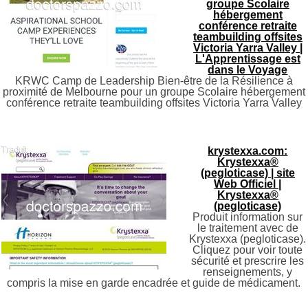
groupe Scolaire
hébergement
conférence retraite
teambuilding offsites
Victoria Yarra Valley |
L'Apprentissage est
dans le Voyage
KRWC Camp de Leadership Bien-être de la Résilience à
proximité de Melbourne pour un groupe Scolaire hébergement
conférence retraite teambuilding offsites Victoria Yarra Valley
krystexxa.com:
Krystexxa®
(pegloticase) | site
Web Officiel |
Krystexxa®
(pegloticase)
Produit information sur
le traitement avec de
Krystexxa (pegloticase).
Cliquez pour voir toute
sécurité et prescrire les
renseignements, y
compris la mise en garde encadrée et guide de médicament.