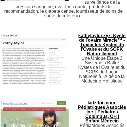
surveillance de la
pression sanguine, over-the-counter produits de
recommandation, le diabète centre, fournisseur de soins de
santé de référence.
kathytaylor.xyz: Kyste
de l'ovaire Miracle™ -
Traiter les Kystes de
l'Ovaire et du SOPK
Naturellement
Une Unique Étape 3
Système à Battre
Kystes de l'Ovaire et du
SOPK de Façon
Naturelle à l'Aide de la
Médecine Holistique
kidzdoc.com:
Pédiatriques Associés
Inc. | Pédiatres
Columbus, OH |
Enfant Médecin
Pédiatriques Associés