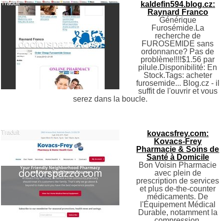
kaldefin594.blog.cz:
Raynard Franco
Générique
Furosémide.La
recherche de
FUROSEMIDE sans
ordonnance? Pas de
problème!!!!$1.56 par
pilule.Disponibilité: En
Stock.Tags: acheter
furosemide... Blog.cz - il
suffit de l'ouvrir et vous
serez dans la boucle.
kovacsfrey.com:
Kovacs-Frey
Pharmacie & Soins de
Santé à Domicile
Bon Voisin Pharmacie
avec plein de
prescription de services
et plus de-the-counter
médicaments. De
l'Équipement Médical
Durable, notamment la
compression,