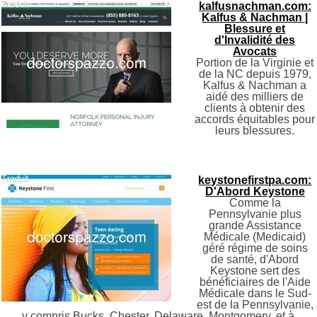
kalfusnachman.com:
Kalfus & Nachman |
Blessure et
d'Invalidité des
Avocats
Portion de la Virginie et
de la NC depuis 1979,
Kalfus & Nachman a
aidé des milliers de
clients à obtenir des
accords équitables pour
leurs blessures.
keystonefirstpa.com:
D'Abord Keystone
Comme la
Pennsylvanie plus
grande Assistance
Médicale (Medicaid)
géré régime de soins
de santé, d'Abord
Keystone sert des
bénéficiaires de l'Aide
Médicale dans le Sud-
est de la Pennsylvanie,
y compris Bucks, Chester, Delaware, Montgomery, et à