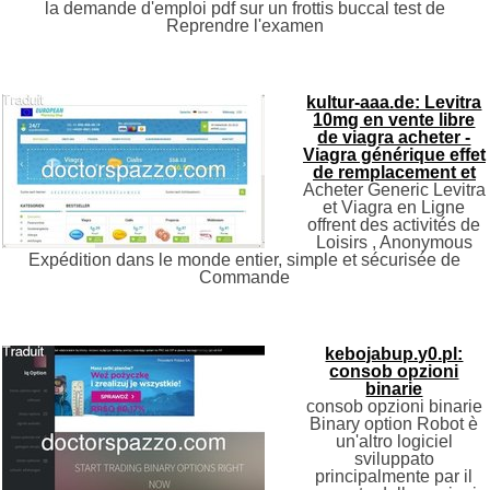
la demande d'emploi pdf sur un frottis buccal test de
Reprendre l'examen
kultur-aaa.de: Levitra
10mg en vente libre
de viagra acheter -
Viagra générique effet
de remplacement et
Acheter Generic Levitra
et Viagra en Ligne
offrent des activités de
Loisirs , Anonymous
Expédition dans le monde entier, simple et sécurisée de
Commande
kebojabup.y0.pl:
consob opzioni
binarie
consob opzioni binarie
Binary option Robot è
un'altro logiciel
sviluppato
principalmente par il