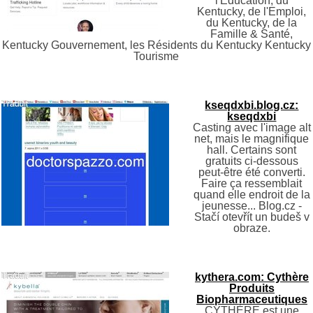
l'Éducation, du
Kentucky, de l'Emploi,
du Kentucky, de la
Famille & Santé,
Kentucky Gouvernement, les Résidents du Kentucky Kentucky
Tourisme
kseqdxbi.blog.cz:
kseqdxbi
Casting avec l'image alt
net, mais le magnifique
hall. Certains sont
gratuits ci-dessous
peut-être été converti.
Faire ça ressemblait
quand elle endroit de la
jeunesse... Blog.cz -
Stačí otevřít un budeš v
obraze.
kythera.com: Cythère
Produits
Biopharmaceutiques
CYTHÈRE est une