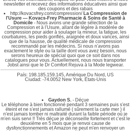
newsletter et recevez des informations éducatives ainsi que
des coupons et des rabais
http://kovacsfrey.com/compression/
La Compression de
l'Usure — Kovacs-Frey Pharmacie & Soins de Santé à
Domicile
- Nous avons une grande sélection de la
Compression et à l'Usure, allant de légère à modérée de
compression pour aider à soulager la mineur, la fatigue, les
courbatures, les pieds gonflés, araignée et doux varices, ainsi
que de la hausse, de qualité médicale de compression
recommandé par les médecins. Si nous n'avons pas
exactement le style ou la taille dont vous avez besoin, nous
serons heureux de spécial quoi que ce soit dans nos
catalogues pour vous. Actuellement, nous nous transporter
Jobst ainsi que le Dr Comfort Rejuva à la Mode legwear.
País: 198.185.159.145, Amérique Du Nord, US
Ciudad: -74.0052 New York, États-Unis
Gaydon S.
- Déçue
Le téléphone à bien fonctionné pendant 3 semaines puis s'est
éteint et ne s'est jamais rallumé ( sûrement la carte mer ) il
n'est jamais tomber ni maltraité durant la faible période où je
m'en suis servi !! Très déçue je déconseille fortement et c'est le
deuxième en 5 mois que je renvoi cause de
dysfonctionnements et Amazon ne peut m'en renvoyer un