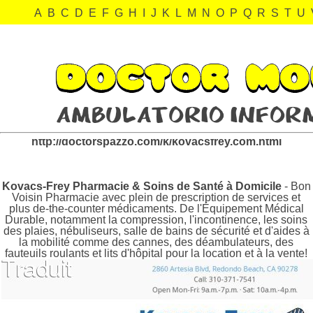
A
B
C
D
E
F
G
H
I
J
K
L
M
N
O
P
Q
R
S
T
U
kovacsfrey.com Revisión:
http://doctorspazzo.com/k/kovacsfrey.com.html
Kovacs-Frey Pharmacie & Soins de Santé à Domicile
- Bon
Voisin Pharmacie avec plein de prescription de services et
plus de-the-counter médicaments. De l'Équipement Médical
Durable, notamment la compression, l'incontinence, les soins
des plaies, nébuliseurs, salle de bains de sécurité et d'aides à
la mobilité comme des cannes, des déambulateurs, des
fauteuils roulants et lits d'hôpital pour la location et à la vente!