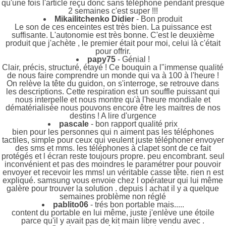
qu'une fois l'article reçu donc sans téléphone pendant presque
2 semaines c'est super !!!
Mikailitchenko Didier
- Bon produit
Le son de ces enceintes est très bien. La puissance est
suffisante. L'autonomie est très bonne. C'est le deuxième
produit que j'achète , le premier était pour moi, celui là c'était
pour offrir.
papy75
- Génial !
Clair, précis, structuré, étayé ! Ce bouquin a l"immense qualité
de nous faire comprendre un monde qui va à 100 à l'heure !
On relève la tête du guidon, on s'interroge, se retrouve dans
les descriptions. Cette respiration est un souffle puissant qui
nous interpelle et nous montre qu'à l'heure mondiale et
dématérialisée nous pouvons encore être les maitres de nos
destins ! A lire d'urgence
pascale
- bon rapport qualité prix
bien pour les personnes qui n aiment pas les téléphones
tactiles, simple pour ceux qui veulent juste téléphoner envoyer
des sms et mms. les téléphones à clapet sont de ce fait
protégés et l écran reste toujours propre. peu encombrant. seul
inconvénient et pas des moindres le paramétrer pour pouvoir
envoyer et recevoir les mms! un véritable casse tête. rien n est
expliqué. samsung vous envoie chez l opérateur qui lui même
galère pour trouver la solution . depuis l achat il y a quelque
semaines problème non réglé
pablito06
- trés bon portable mais.....
content du portable en lui même, juste j'enlève une étoile
parce qu'il y avait pas de kit main libre vendu avec .