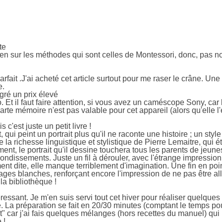
te
 bien sur les méthodes qui sont celles de Montessori, donc, pas 
fait .J'ai acheté cet article surtout pour me raser le crâne. Une 
e.
gré un prix élevé
. Et il faut faire attention, si vous avez un caméscope Sony, car l
carte mémoire n'est pas valable pour cet appareil (alors qu'elle 
c'est juste un petit livre !
, qui peint un portrait plus qu'il ne raconte une histoire ; un st
a richesse linguistique et stylistique de Pierre Lemaitre, qui ét
cilement, le portrait qu'il dessine touchera tous les parents de jeu
ondissements. Juste un fil à dérouler, avec l'étrange impression
ement dite, elle manque terriblement d'imagination. Une fin en p
ges blanches, renforçant encore l'impression de ne pas être al
la bibliothèque !
ressant. Je m'en suis servi tout cet hiver pour réaliser quelque
 La préparation se fait en 20/30 minutes (comptant le temps pour
nt" car j'ai fais quelques mélanges (hors recettes du manuel) qui
 !