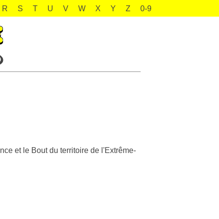
R
S
T
U
V
W
X
Y
Z
0-9
e et le Bout du territoire de l'Extrême-