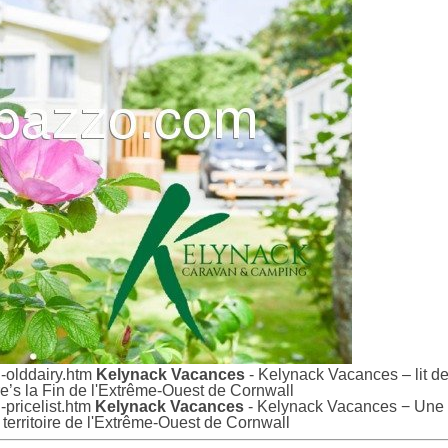
l-olddairy.htm
Kelynack Vacances
- Kelynack Vacances – lit d
e’s la Fin de l'Extrême-Ouest de Cornwall
-pricelist.htm
Kelynack Vacances
- Kelynack Vacances − Une p
territoire de l'Extrême-Ouest de Cornwall