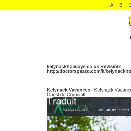
A
B
kelynackholidays.co.uk Revisión:
http://doctorspazzo.com/k/kelynackho
Kelynack Vacances
- Kelynack Vacances
Ouest de Cornwall