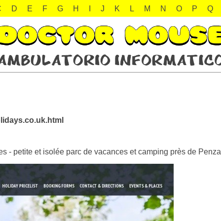
C
D
E
F
G
H
I
J
K
L
M
N
O
P
Q
lidays.co.uk.html
 - petite et isolée parc de vacances et camping près de Penzanc