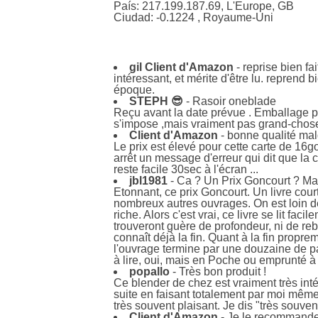
País: 217.199.187.69, L'Europe, GB
Ciudad: -0.1224 , Royaume-Uni
gil Client d'Amazon
- reprise bien fai
intéressant, et mérite d'être lu. reprend
époque.
STEPH 😎
- Rasoir oneblade
Reçu avant la date prévue . Emballage par
s'impose ,mais vraiment pas grand-chos
Client d'Amazon
- bonne qualité mal
Le prix est élevé pour cette carte de 16go
arrêt un message d'erreur qui dit que la 
reste facile 30sec à l'écran ...
jbl1981
- Ca ? Un Prix Goncourt ? Mais 
Etonnant, ce prix Goncourt. Un livre court
nombreux autres ouvrages. On est loin de l
riche. Alors c'est vrai, ce livre se lit fa
trouveront guère de profondeur, ni de reb
connaît déjà la fin. Quant à la fin propr
l'ouvrage termine par une douzaine de pa
à lire, oui, mais en Poche ou emprunté à 
popallo
- Très bon produit !
Ce blender de chez est vraiment très inté
suite en faisant totalement par moi même.
très souvent plaisant. Je dis "très souve
Client d'Amazon
- Je le recommande