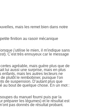
nouvelles, mais les remet bien dans notre
petite finition au rasoir mécanique
orsque j'utilise le mien, il m'indique sans
l'est). C'est très ennuyeux car le message
yle certes agréable, mais guère plus que de
ait lui aussi une surprise, mais en plus
nes enfants, mais les autres lecteurs ne
 de plutôt le rembobiner, puisque l'on
oints de suspension. D'autant plus que
lé au bout de quelque chose. En un mot :
s soupes du manuel fourni puis par la
 préparer les légumes) et le résultat est
 n'ont pas donnés de résultat probant.