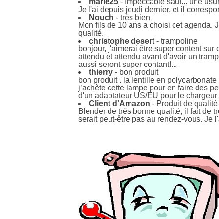
marie25
- Impeccable sauf... une usur
Je l'ai depuis jeudi dernier, et il correspo
Nouch
- très bien
Mon fils de 10 ans a choisi cet agenda. 
qualité.
christophe desert
- trampoline
bonjour, j'aimerai être super content sur
attendu et attendu avant d'avoir un tram
aussi seront super contant!...
thierry
- bon produit
bon produit . la lentille en polycarbonate 
j’achète cette lampe pour en faire des pe
d'un adaptateur US/EU pour le chargeur à
Client d'Amazon
- Produit de qualité
Blender de très bonne qualité, il fait de 
serait peut-être pas au rendez-vous. Je l'a