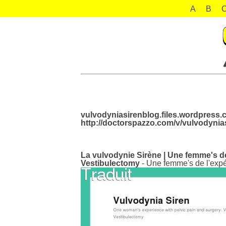
A
B
vulvodyniasirenblog.files.wordpress.
http://doctorspazzo.com/v/vulvodynia
La vulvodynie Sirène | Une femme's de 
Vestibulectomy
- Une femme's de l'expér