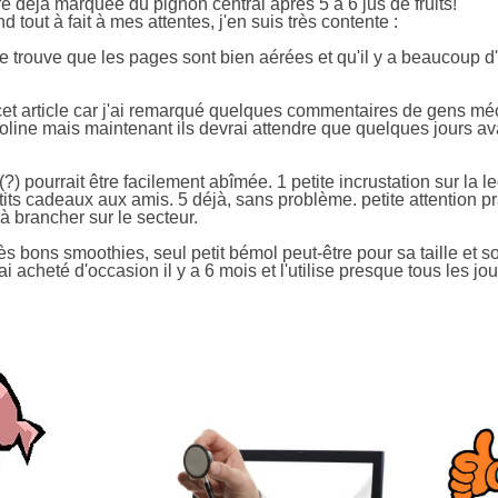
e déjà marquée du pignon central après 5 à 6 jus de fruits!
nd tout à fait à mes attentes, j'en suis très contente :
Je trouve que les pages sont bien aérées et qu'il y a beaucoup d
 cet article car j'ai remarqué quelques commentaires de gens méc
poline mais maintenant ils devrai attendre que quelques jours 
(?) pourrait être facilement abîmée. 1 petite incrustation sur la l
tits cadeaux aux amis. 5 déjà, sans problème. petite attention pr
 brancher sur le secteur.
très bons smoothies, seul petit bémol peut-être pour sa taille et 
i acheté d'occasion il y a 6 mois et l'utilise presque tous les jour