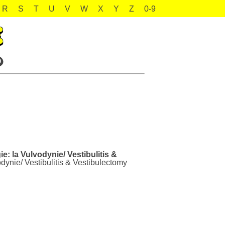
R
S
T
U
V
W
X
Y
Z
0-9
e: la Vulvodynie/ Vestibulitis &
dynie/ Vestibulitis & Vestibulectomy