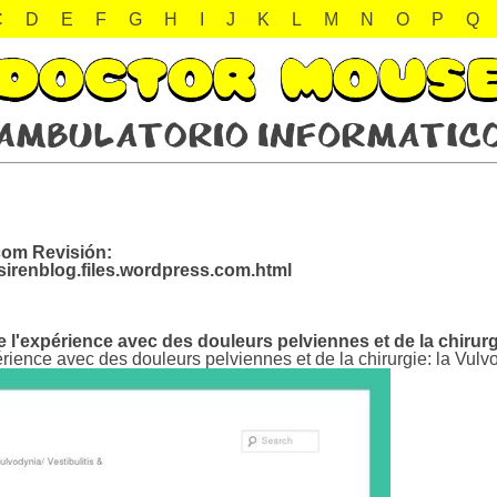
C
D
E
F
G
H
I
J
K
L
M
N
O
P
Q
com Revisión:
sirenblog.files.wordpress.com.html
l'expérience avec des douleurs pelviennes et de la chirurgi
ience avec des douleurs pelviennes et de la chirurgie: la Vulvo