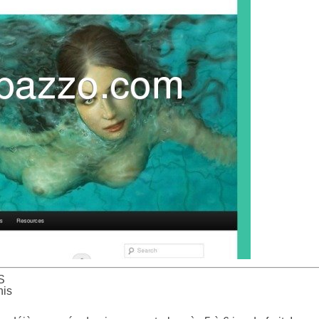
S
nis