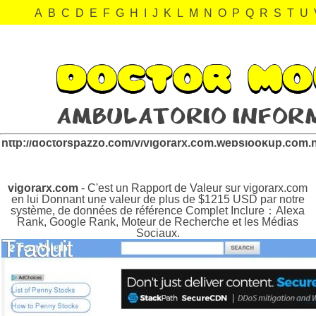
A
B
C
D
E
F
G
H
I
J
K
L
M
N
O
P
Q
R
S
T
U
vigorarx.com.webslookup.com Revisión:
http://doctorspazzo.com/v/vigorarx.com.webslookup.com.
vigorarx.com
- C'est un Rapport de Valeur sur vigorarx.com
en lui Donnant une valeur de plus de $1215 USD par notre
système, de données de référence Complet Inclure：Alexa
Rank, Google Rank, Moteur de Recherche et les Médias
Sociaux.