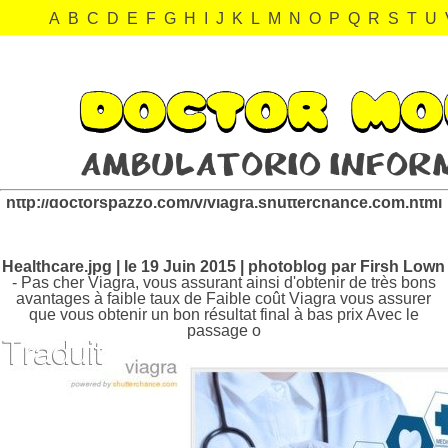
A
B
C
D
E
F
G
H
I
J
K
L
M
N
O
P
Q
R
S
T
U
viagra.shutterchance.com Revisión:
http://doctorspazzo.com/v/viagra.shutterchance.com.html
Healthcare.jpg | le 19 Juin 2015 | photoblog par Firsh Lown
- Pas cher Viagra, vous assurant ainsi d'obtenir de très bons
avantages à faible taux de Faible coût Viagra vous assurer
que vous obtenir un bon résultat final à bas prix Avec le
passage o