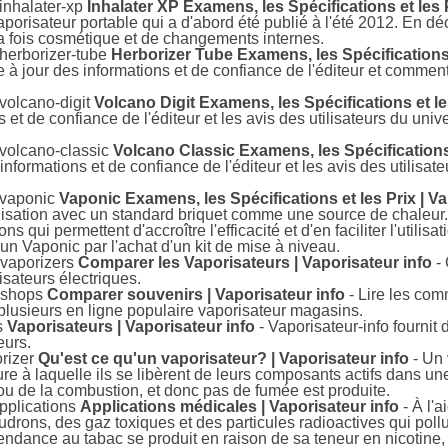
/inhalater-xp
Inhalater XP Examens, les Spécifications et les P
orisateur portable qui a d'abord été publié à l'été 2012. En dé
la fois cosmétique et de changements internes.
/herborizer-tube
Herborizer Tube Examens, les Spécifications e
à jour des informations et de confiance de l'éditeur et commenta
/volcano-digit
Volcano Digit Examens, les Spécifications et les
s et de confiance de l'éditeur et les avis des utilisateurs du un
r/volcano-classic
Volcano Classic Examens, les Spécifications 
informations et de confiance de l'éditeur et les avis des utilis
r/vaponic
Vaponic Examens, les Spécifications et les Prix | Va
ilisation avec un standard briquet comme une source de chaleur
 qui permettent d'accroître l'efficacité et d'en faciliter l'utilis
n Vaponic par l'achat d'un kit de mise à niveau.
_vaporizers
Comparer les Vaporisateurs | Vaporisateur info
- 
isateurs électriques.
e_shops
Comparer souvenirs | Vaporisateur info
- Lire les com
t plusieurs en ligne populaire vaporisateur magasins.
s
Vaporisateurs | Vaporisateur info
- Vaporisateur-info fournit 
eurs.
orizer
Qu'est ce qu'un vaporisateur? | Vaporisateur info
- Un 
re à laquelle ils se libèrent de leurs composants actifs dans u
 ou de la combustion, et donc pas de fumée est produite.
applications
Applications médicales | Vaporisateur info
- À l'a
udrons, des gaz toxiques et des particules radioactives qui po
endance au tabac se produit en raison de sa teneur en nicotine, 