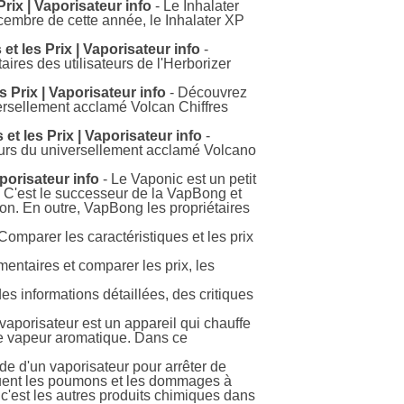
rix | Vaporisateur info
- Le Inhalater
cembre de cette année, le Inhalater XP
t les Prix | Vaporisateur info
-
ires des utilisateurs de l'Herborizer
 Prix | Vaporisateur info
- Découvrez
iversellement acclamé Volcan Chiffres
et les Prix | Vaporisateur info
-
ateurs du universellement acclamé Volcano
porisateur info
- Le Vaponic est un petit
. C'est le successeur de la VapBong et
ation. En outre, VapBong les propriétaires
Comparer les caractéristiques et les prix
mentaires et comparer les prix, les
des informations détaillées, des critiques
vaporisateur est un appareil qui chauffe
ne vapeur aromatique. Dans ce
ide d'un vaporisateur pour arrêter de
lluent les poumons et les dommages à
c'est les autres produits chimiques dans