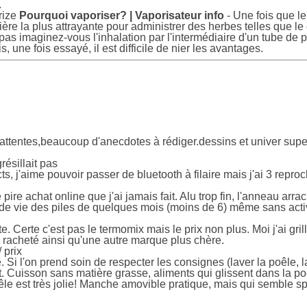
.
rize
Pourquoi vaporiser? | Vaporisateur info
- Une fois que l
re la plus attrayante pour administrer des herbes telles que le 
s imaginez-vous l'inhalation par l'intermédiaire d'un tube de p
s, une fois essayé, il est difficile de nier les avantages.
s attentes,beaucoup d'anecdotes à rédiger.dessins et univer su
grésillait pas
cts, j'aime pouvoir passer de bluetooth à filaire mais j'ai 3 repro
 pire achat online que j'ai jamais fait. Alu trop fin, l'anneau arrach
 vie des piles de quelques mois (moins de 6) même sans active
e. Certe c'est pas le termomix mais le prix non plus. Moi j'ai gril
s racheté ainsi qu'une autre marque plus chère.
 prix
e. Si l'on prend soin de respecter les consignes (laver la poêle,
nt. Cuisson sans matière grasse, aliments qui glissent dans la po
poêle est très jolie! Manche amovible pratique, mais qui semble s