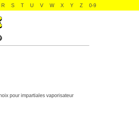
R
S
T
U
V
W
X
Y
Z
0-9
choix pour impartiales vaporisateur