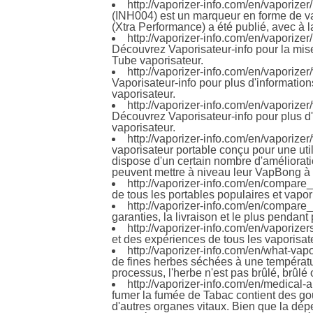
http://vaporizer-info.com/en/vaporizer
(INH004) est un marqueur en forme de vap
(Xtra Performance) a été publié, avec à 
http://vaporizer-info.com/en/vaporizer
Découvrez Vaporisateur-info pour la mise 
Tube vaporisateur.
http://vaporizer-info.com/en/vaporizer
Vaporisateur-info pour plus d'information
vaporisateur.
http://vaporizer-info.com/en/vaporize
Découvrez Vaporisateur-info pour plus d'
vaporisateur.
http://vaporizer-info.com/en/vaporize
vaporisateur portable conçu pour une ut
dispose d'un certain nombre d'améliorations
peuvent mettre à niveau leur VapBong à u
http://vaporizer-info.com/en/compare
de tous les portables populaires et vapor
http://vaporizer-info.com/en/compar
garanties, la livraison et le plus pendan
http://vaporizer-info.com/en/vaporizer
et des expériences de tous les vaporisat
http://vaporizer-info.com/en/what-vap
de fines herbes séchées à une températu
processus, l'herbe n'est pas brûlé, brûlé
http://vaporizer-info.com/en/medical-
fumer la fumée de Tabac contient des go
d'autres organes vitaux. Bien que la dép