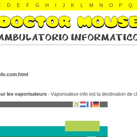
C
D
E
F
G
H
I
J
K
L
M
N
O
P
Q
nfo.com.html
sur les vaporisateurs
- Vaporisateur-info est la destination de 