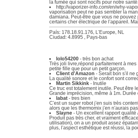
la fumée qui sont nocifs pour notre santé
http://vaporizer-info.com/en/why-vapo
vaporisation peut ne pas sembler la maniè
damiana. Peut-être que vous ne pouvez pa
certains cher électrique de l'appareil. Mai
País: 178.18.91.176, L'Europe, NL
Ciudad: 4.8995 , Pays-bas
lolo54200
- très bon achat
Très joli livre,répond parfaitement à me
petite fille que pour un petit garçon.
Client d'Amazon
- Serait bon s'il ne 
La qualité sonore et le confort sont corre
Martin Sikkink
- Inutile
Ce truc est totalement inutile. Peut être le
Grande imprécision, même à 1m. Durée de
labat
- tres bien
C'est un super robot j'en suis très content
alors que les thermomix j'en n'aurais pa
Slayne
- Un excellent rapport qualité /
Produit pas très cher, et vraiment efficac
utilisation), on a un produit assez épata
plus, l'aspect esthétique est réussi, la 