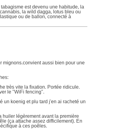
e tabagisme est devenu une habitude, la
cannabis, la wild dagga, lotus bleu ou
lastique ou de ballon, connecté à
per mignons.convient aussi bien pour une
ches:
e très vite la fixation. Portée ridicule.
r le "WiFi fencing".
lé un koenig et plu tard j'en ai racheté un
 la huiler légèrement avant la première
êle (ça attache assez difficilement). En
pécifique à ces poêles.