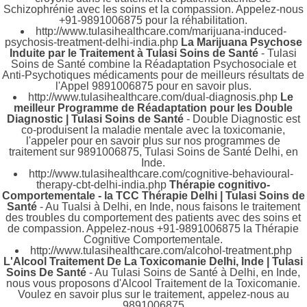
Schizophrénie avec les soins et la compassion. Appelez-nous
+91-9891006875 pour la réhabilitation.
http://www.tulasihealthcare.com/marijuana-induced-
psychosis-treatment-delhi-india.php
La Marijuana Psychose
Induite par le Traitement à Tulasi Soins de Santé
- Tulasi
Soins de Santé combine la Réadaptation Psychosociale et
Anti-Psychotiques médicaments pour de meilleurs résultats de
l'Appel 9891006875 pour en savoir plus.
http://www.tulasihealthcare.com/dual-diagnosis.php
Le
meilleur Programme de Réadaptation pour les Double
Diagnostic | Tulasi Soins de Santé
- Double Diagnostic est
co-produisent la maladie mentale avec la toxicomanie,
l'appeler pour en savoir plus sur nos programmes de
traitement sur 9891006875, Tulasi Soins de Santé Delhi, en
Inde.
http://www.tulasihealthcare.com/cognitive-behavioural-
therapy-cbt-delhi-india.php
Thérapie cognitivo-
Comportementale - la TCC Thérapie Delhi | Tulasi Soins de
Santé
- Au Tualsi à Delhi, en Inde, nous faisons le traitement
des troubles du comportement des patients avec des soins et
de compassion. Appelez-nous +91-9891006875 la Thérapie
Cognitive Comportementale.
http://www.tulasihealthcare.com/alcohol-treatment.php
L'Alcool Traitement De La Toxicomanie Delhi, Inde | Tulasi
Soins De Santé
- Au Tulasi Soins de Santé à Delhi, en Inde,
nous vous proposons d'Alcool Traitement de la Toxicomanie.
Voulez en savoir plus sur le traitement, appelez-nous au
9891006875