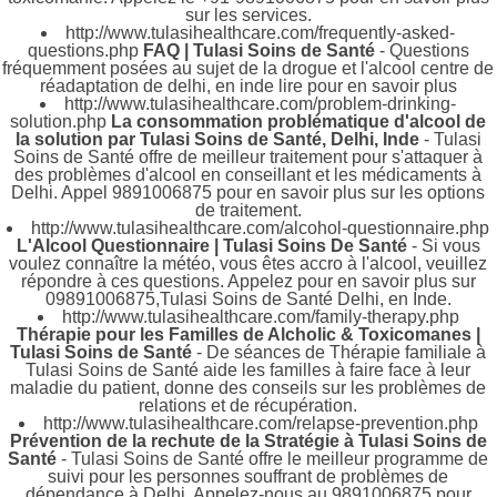
sur les services.
http://www.tulasihealthcare.com/frequently-asked-
questions.php
FAQ | Tulasi Soins de Santé
- Questions
fréquemment posées au sujet de la drogue et l'alcool centre de
réadaptation de delhi, en inde lire pour en savoir plus
http://www.tulasihealthcare.com/problem-drinking-
solution.php
La consommation problématique d'alcool de
la solution par Tulasi Soins de Santé, Delhi, Inde
- Tulasi
Soins de Santé offre de meilleur traitement pour s'attaquer à
des problèmes d'alcool en conseillant et les médicaments à
Delhi. Appel 9891006875 pour en savoir plus sur les options
de traitement.
http://www.tulasihealthcare.com/alcohol-questionnaire.php
L'Alcool Questionnaire | Tulasi Soins De Santé
- Si vous
voulez connaître la météo, vous êtes accro à l'alcool, veuillez
répondre à ces questions. Appelez pour en savoir plus sur
09891006875,Tulasi Soins de Santé Delhi, en Inde.
http://www.tulasihealthcare.com/family-therapy.php
Thérapie pour les Familles de Alcholic & Toxicomanes |
Tulasi Soins de Santé
- De séances de Thérapie familiale à
Tulasi Soins de Santé aide les familles à faire face à leur
maladie du patient, donne des conseils sur les problèmes de
relations et de récupération.
http://www.tulasihealthcare.com/relapse-prevention.php
Prévention de la rechute de la Stratégie à Tulasi Soins de
Santé
- Tulasi Soins de Santé offre le meilleur programme de
suivi pour les personnes souffrant de problèmes de
dépendance à Delhi. Appelez-nous au 9891006875 pour