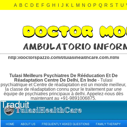
A
B
C
D
E
F
G
H
I
J
K
L
M
N
O
P
Q
R
S
T
U
tulasihealthcare.com Revisión:
http://doctorspazzo.com/t/tulasihealthcare.com.html
Tulasi Meilleurs Psychiatres De Rééducation Et De
Réadaptation Centre De Delhi, En Inde
- Tulasi
psychiatrique et Centre de réadaptation est un monde meilleur,
la classe de réadaptation connu pour le traitement par une
équipe de psychiatres principaux à delhi. Appelez-nous dès
maintenant au +91-9891006875.