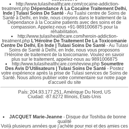
http://www.tulasihealthcare.com/cocaine-addiction-
treatment.php
Dépendance À La Cocaïne Traitement Delhi,
Inde | Tulasi Soins De Santé
- Au Tualsi centre de Soins de
Santé à Delhi, en Inde, nous croyons dans le traitement de la
Dépendance à la Cocaïne patients avec des soins et de
compassion. Appelez-nous +91-9891006875 pour la
réhabilitation.
http://www.tulasihealthcare.com/heroin-addiction-
treatment.php
L'Héroïne De Traitement De La Toxicomanie
Centre De Delhi, En Inde | Tulasi Soins De Santé
- Au Tulasi
Soins de Santé à Delhi, en Inde, nous vous proposons
l'Héroïne de traitement de la toxicomanie. Voulez en savoir
plus sur le traitement, appelez-nous au 9891006875
http://www.tulasihealthcare.com/review.php
Soumettre
Des Avis D'Utilisateurs | Tulasi Soins De Santé
- Postez
votre expérience après la prise de Tulasi services de Soins de
Santé. Nous allons publier votre commentaire sur notre page
d'accueil du site
País: 204.93.177.251, Amérique Du Nord, US
Ciudad: -87.6272 Illinois, États-Unis
JACQUET Marie-Jeanne
- Disque dur Toshiba de bonne
qualité
Voilà plusieurs années que j'achète pour moi et des amies ces