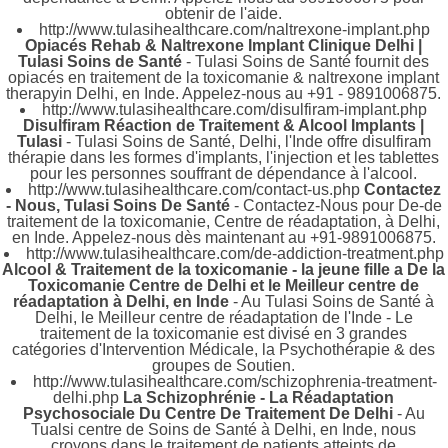
obtenir de l'aide.
http://www.tulasihealthcare.com/naltrexone-implant.php
Opiacés Rehab & Naltrexone Implant Clinique Delhi |
Tulasi Soins de Santé
- Tulasi Soins de Santé fournit des
opiacés en traitement de la toxicomanie & naltrexone implant
therapyin Delhi, en Inde. Appelez-nous au +91 - 9891006875.
http://www.tulasihealthcare.com/disulfiram-implant.php
Disulfiram Réaction de Traitement & Alcool Implants |
Tulasi
- Tulasi Soins de Santé, Delhi, l'Inde offre disulfiram
thérapie dans les formes d'implants, l'injection et les tablettes
pour les personnes souffrant de dépendance à l'alcool.
http://www.tulasihealthcare.com/contact-us.php
Contactez
- Nous, Tulasi Soins De Santé
- Contactez-Nous pour De-de
traitement de la toxicomanie, Centre de réadaptation, à Delhi,
en Inde. Appelez-nous dès maintenant au +91-9891006875.
http://www.tulasihealthcare.com/de-addiction-treatment.php
Alcool & Traitement de la toxicomanie - la jeune fille a De la
Toxicomanie Centre de Delhi et le Meilleur centre de
réadaptation à Delhi, en Inde
- Au Tulasi Soins de Santé à
Delhi, le Meilleur centre de réadaptation de l'Inde - Le
traitement de la toxicomanie est divisé en 3 grandes
catégories d'Intervention Médicale, la Psychothérapie & des
groupes de Soutien.
http://www.tulasihealthcare.com/schizophrenia-treatment-
delhi.php
La Schizophrénie - La Réadaptation
Psychosociale Du Centre De Traitement De Delhi
- Au
Tualsi centre de Soins de Santé à Delhi, en Inde, nous
croyons dans le traitement de patients atteints de