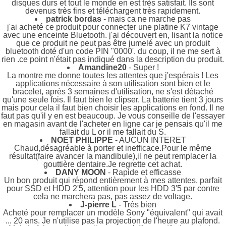
disques durs et tout le monde en est très satisfait. Ils sont
devenus très fins et téléchargent très rapidement.
patrick bordas
- mais ca ne marche pas
j'ai acheté ce produit pour connecter une platine K7 vintage
avec une enceinte Bluetooth. j'ai découvert en, lisant la notice
que ce produit ne peut pas être jumelé avec un produit
bluetooth doté d'un code PIN "0000'. du coup, il ne me sert à
rien .ce point n'était pas indiqué dans la description du produit.
Amandine20
- Super !
La montre me donne toutes les attentes que j'espérais ! Les
applications nécessaire à son utilisation sont bien et le
bracelet, après 3 semaines d'utilisation, ne s'est détaché
qu'une seule fois. Il faut bien le clipser. La batterie tient 3 jours
mais pour cela il faut bien choisir les applications en fond. Il ne
faut pas qu'il y en est beaucoup. Je vous conseille de l'essayer
en magasin avant de l'acheter en ligne car je pensais qu'il me
fallait du L or il me fallait du S.
NOET PHILIPPE
- AUCUN INTERET
Chaud,désagréable à porter et inefficace.Pour le même
résultat(faire avancer la mandibule),il ne peut remplacer la
gouttière dentaire.Je regrette cet achat.
DANY MOON
- Rapide et efficasse
Un bon produit qui répond entièrement à mes attentes, parfait
pour SSD et HDD 2'5, attention pour les HDD 3'5 par contre
cela ne marchera pas, pas assez de voltage.
J-pierre L
- Très bien
Acheté pour remplacer un modèle Sony "équivalent" qui avait
... 20 ans. Je n'utilise pas la projection de l'heure au plafond.