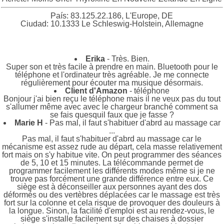
País: 83.125.22.186, L'Europe, DE
Ciudad: 10.1333 Le Schleswig-Holstein, Allemagne
Erika
- Très. Bien.
Super son et très facile à prendre en main. Bluetooth pour le
téléphone et l'ordinateur très agréable. Je me connecte
régulièrement pour écouter ma musique désormais.
Client d'Amazon
- téléphone
Bonjour j'ai bien reçu le téléphone mais il ne veux pas du tout
s'allumer même avec avec le chargeur branché comment sa
se fais quesquil faux que je fasse ?
Marie H
- Pas mal, il faut s'habituer d'abrd au massage car
...
Pas mal, il faut s'habituer d'abrd au massage car le
mécanisme est assez rude au départ, cela masse relativement
fort mais on s'y habitue vite. On peut programmer des séances
de 5, 10 et 15 minutes. La télécommande permet de
programmer facilement les différents modes même si je ne
trouve pas forcément une grande différence entre eux. Ce
siège est à déconseiller aux personnes ayant des dos
déformés ou des vertèbres déplacées car le massage est très
fort sur la colonne et cela risque de provoquer des douleurs à
la longue. Sinon, la facilité d'emploi est au rendez-vous, le
siège s'installe facilement sur des chaises à dossier