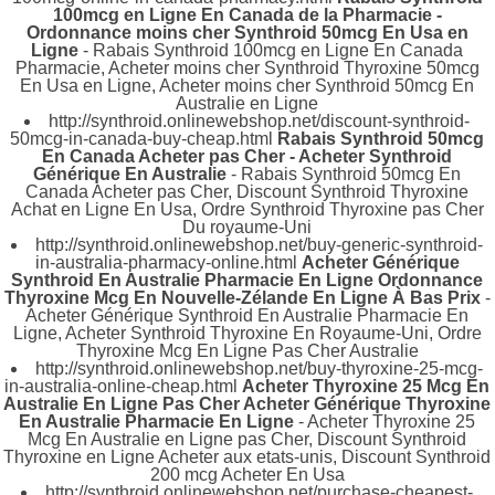
100mcg en Ligne En Canada de la Pharmacie -
Ordonnance moins cher Synthroid 50mcg En Usa en
Ligne
- Rabais Synthroid 100mcg en Ligne En Canada
Pharmacie, Acheter moins cher Synthroid Thyroxine 50mcg
En Usa en Ligne, Acheter moins cher Synthroid 50mcg En
Australie en Ligne
http://synthroid.onlinewebshop.net/discount-synthroid-
50mcg-in-canada-buy-cheap.html
Rabais Synthroid 50mcg
En Canada Acheter pas Cher - Acheter Synthroid
Générique En Australie
- Rabais Synthroid 50mcg En
Canada Acheter pas Cher, Discount Synthroid Thyroxine
Achat en Ligne En Usa, Ordre Synthroid Thyroxine pas Cher
Du royaume-Uni
http://synthroid.onlinewebshop.net/buy-generic-synthroid-
in-australia-pharmacy-online.html
Acheter Générique
Synthroid En Australie Pharmacie En Ligne Ordonnance
Thyroxine Mcg En Nouvelle-Zélande En Ligne À Bas Prix
-
Acheter Générique Synthroid En Australie Pharmacie En
Ligne, Acheter Synthroid Thyroxine En Royaume-Uni, Ordre
Thyroxine Mcg En Ligne Pas Cher Australie
http://synthroid.onlinewebshop.net/buy-thyroxine-25-mcg-
in-australia-online-cheap.html
Acheter Thyroxine 25 Mcg En
Australie En Ligne Pas Cher Acheter Générique Thyroxine
En Australie Pharmacie En Ligne
- Acheter Thyroxine 25
Mcg En Australie en Ligne pas Cher, Discount Synthroid
Thyroxine en Ligne Acheter aux etats-unis, Discount Synthroid
200 mcg Acheter En Usa
http://synthroid.onlinewebshop.net/purchase-cheapest-