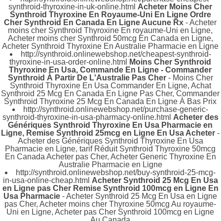
synthroid-thyroxine-in-uk-online.html
Acheter Moins Cher
Synthroid Thyroxine En Royaume-Uni En Ligne Ordre
Cher Synthroid En Canada En Ligne Aucune Rx
- Acheter
moins cher Synthroid Thyroxine En royaume-Uni en Ligne,
Acheter moins cher Synthroid 50mcg En Canada en Ligne,
Acheter Synthroid Thyroxine En Australie Pharmacie en Ligne
http://synthroid.onlinewebshop.net/cheapest-synthroid-
thyroxine-in-usa-order-online.html
Moins Cher Synthroid
Thyroxine En Usa, Commande En Ligne - Commander
Synthroid À Partir De L'Australie Pas Cher
- Moins Cher
Synthroid Thyroxine En Usa Commander En Ligne, Achat
Synthroid 25 Mcg En Canada En Ligne Pas Cher, Commander
Synthroid Thyroxine 25 Mcg En Canada En Ligne À Bas Prix
http://synthroid.onlinewebshop.net/purchase-generic-
synthroid-thyroxine-in-usa-pharmacy-online.html
Acheter des
Génériques Synthroid Thyroxine En Usa Pharmacie en
Ligne, Remise Synthroid 25mcg en Ligne En Usa Acheter
-
Acheter des Génériques Synthroid Thyroxine En Usa
Pharmacie en Ligne, tarif Réduit Synthroid Thyroxine 50mcg
En Canada Acheter pas Cher, Acheter Generic Thyroxine En
Australie Pharmacie en Ligne
http://synthroid.onlinewebshop.net/buy-synthroid-25-mcg-
in-usa-online-cheap.html
Acheter Synthroid 25 Mcg En Usa
en Ligne pas Cher Remise Synthroid 100mcg en Ligne En
Usa Pharmacie
- Acheter Synthroid 25 Mcg En Usa en Ligne
pas Cher, Acheter moins cher Thyroxine 50mcg Au royaume-
Uni en Ligne, Acheter pas Cher Synthroid 100mcg en Ligne
Au Canada