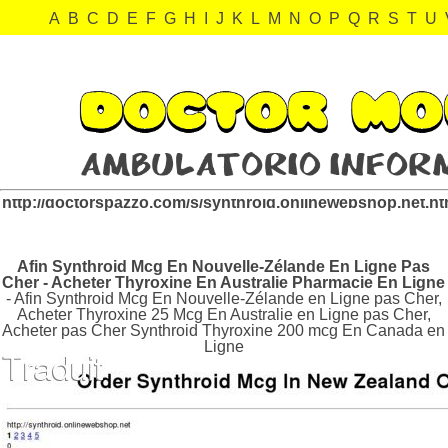
A
B
C
D
E
F
G
H
I
J
K
L
M
N
O
P
Q
R
S
T
U
synthroid.onlinewebshop.net Revisión:
http://doctorspazzo.com/s/synthroid.onlinewebshop.net.ht
Afin Synthroid Mcg En Nouvelle-Zélande En Ligne Pas
Cher - Acheter Thyroxine En Australie Pharmacie En Ligne
- Afin Synthroid Mcg En Nouvelle-Zélande en Ligne pas Cher,
Acheter Thyroxine 25 Mcg En Australie en Ligne pas Cher,
Acheter pas Cher Synthroid Thyroxine 200 mcg En Canada en
Ligne