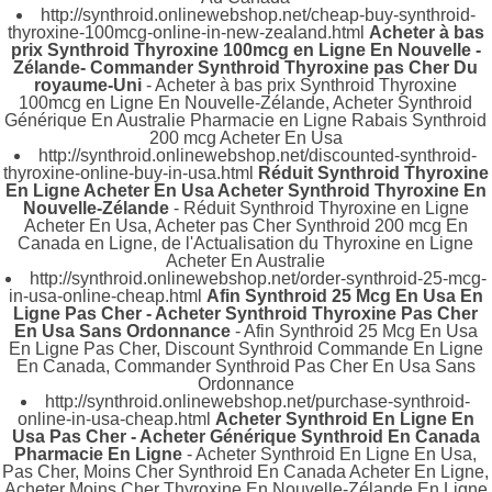
http://synthroid.onlinewebshop.net/cheap-buy-synthroid-
thyroxine-100mcg-online-in-new-zealand.html
Acheter à bas
prix Synthroid Thyroxine 100mcg en Ligne En Nouvelle -
Zélande- Commander Synthroid Thyroxine pas Cher Du
royaume-Uni
- Acheter à bas prix Synthroid Thyroxine
100mcg en Ligne En Nouvelle-Zélande, Acheter Synthroid
Générique En Australie Pharmacie en Ligne Rabais Synthroid
200 mcg Acheter En Usa
http://synthroid.onlinewebshop.net/discounted-synthroid-
thyroxine-online-buy-in-usa.html
Réduit Synthroid Thyroxine
En Ligne Acheter En Usa Acheter Synthroid Thyroxine En
Nouvelle-Zélande
- Réduit Synthroid Thyroxine en Ligne
Acheter En Usa, Acheter pas Cher Synthroid 200 mcg En
Canada en Ligne, de l'Actualisation du Thyroxine en Ligne
Acheter En Australie
http://synthroid.onlinewebshop.net/order-synthroid-25-mcg-
in-usa-online-cheap.html
Afin Synthroid 25 Mcg En Usa En
Ligne Pas Cher - Acheter Synthroid Thyroxine Pas Cher
En Usa Sans Ordonnance
- Afin Synthroid 25 Mcg En Usa
En Ligne Pas Cher, Discount Synthroid Commande En Ligne
En Canada, Commander Synthroid Pas Cher En Usa Sans
Ordonnance
http://synthroid.onlinewebshop.net/purchase-synthroid-
online-in-usa-cheap.html
Acheter Synthroid En Ligne En
Usa Pas Cher - Acheter Générique Synthroid En Canada
Pharmacie En Ligne
- Acheter Synthroid En Ligne En Usa,
Pas Cher, Moins Cher Synthroid En Canada Acheter En Ligne,
Acheter Moins Cher Thyroxine En Nouvelle-Zélande En Ligne