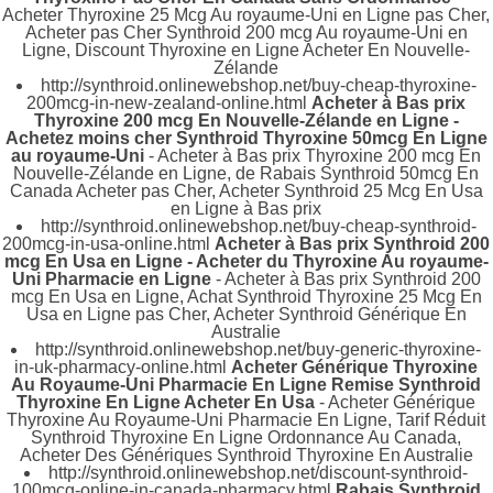
Acheter Thyroxine 25 Mcg Au royaume-Uni en Ligne pas Cher,
Acheter pas Cher Synthroid 200 mcg Au royaume-Uni en
Ligne, Discount Thyroxine en Ligne Acheter En Nouvelle-
Zélande
http://synthroid.onlinewebshop.net/buy-cheap-thyroxine-
200mcg-in-new-zealand-online.html
Acheter à Bas prix
Thyroxine 200 mcg En Nouvelle-Zélande en Ligne -
Achetez moins cher Synthroid Thyroxine 50mcg En Ligne
au royaume-Uni
- Acheter à Bas prix Thyroxine 200 mcg En
Nouvelle-Zélande en Ligne, de Rabais Synthroid 50mcg En
Canada Acheter pas Cher, Acheter Synthroid 25 Mcg En Usa
en Ligne à Bas prix
http://synthroid.onlinewebshop.net/buy-cheap-synthroid-
200mcg-in-usa-online.html
Acheter à Bas prix Synthroid 200
mcg En Usa en Ligne - Acheter du Thyroxine Au royaume-
Uni Pharmacie en Ligne
- Acheter à Bas prix Synthroid 200
mcg En Usa en Ligne, Achat Synthroid Thyroxine 25 Mcg En
Usa en Ligne pas Cher, Acheter Synthroid Générique En
Australie
http://synthroid.onlinewebshop.net/buy-generic-thyroxine-
in-uk-pharmacy-online.html
Acheter Générique Thyroxine
Au Royaume-Uni Pharmacie En Ligne Remise Synthroid
Thyroxine En Ligne Acheter En Usa
- Acheter Générique
Thyroxine Au Royaume-Uni Pharmacie En Ligne, Tarif Réduit
Synthroid Thyroxine En Ligne Ordonnance Au Canada,
Acheter Des Génériques Synthroid Thyroxine En Australie
http://synthroid.onlinewebshop.net/discount-synthroid-
100mcg-online-in-canada-pharmacy.html
Rabais Synthroid