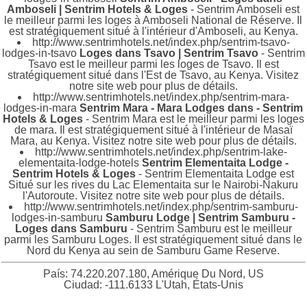
Amboseli | Sentrim Hotels & Loges
- Sentrim Amboseli est
le meilleur parmi les loges à Amboseli National de Réserve. Il
est stratégiquement situé à l'intérieur d'Amboseli, au Kenya.
http://www.sentrimhotels.net/index.php/sentrim-tsavo-
lodges-in-tsavo
Loges dans Tsavo | Sentrim Tsavo
- Sentrim
Tsavo est le meilleur parmi les loges de Tsavo. Il est
stratégiquement situé dans l'Est de Tsavo, au Kenya. Visitez
notre site web pour plus de détails.
http://www.sentrimhotels.net/index.php/sentrim-mara-
lodges-in-mara
Sentrim Mara - Mara Lodges dans - Sentrim
Hotels & Loges
- Sentrim Mara est le meilleur parmi les loges
de mara. Il est stratégiquement situé à l'intérieur de Masaï
Mara, au Kenya. Visitez notre site web pour plus de détails.
http://www.sentrimhotels.net/index.php/sentrim-lake-
elementaita-lodge-hotels
Sentrim Elementaita Lodge -
Sentrim Hotels & Loges
- Sentrim Elementaita Lodge est
Situé sur les rives du Lac Elementaita sur le Nairobi-Nakuru
l'Autoroute. Visitez notre site web pour plus de détails.
http://www.sentrimhotels.net/index.php/sentrim-samburu-
lodges-in-samburu
Samburu Lodge | Sentrim Samburu -
Loges dans Samburu
- Sentrim Samburu est le meilleur
parmi les Samburu Loges. Il est stratégiquement situé dans le
Nord du Kenya au sein de Samburu Game Reserve.
País: 74.220.207.180, Amérique Du Nord, US
Ciudad: -111.6133 L'Utah, États-Unis