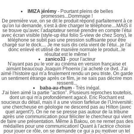
IMIZA jérémy
- Pourtant pleins de belles
promesses...Dommage !
De première vue, on se dit le produit répond parfaitement à ce
qu'on lui demande, s'est à dire charger le téléphone....MAIS il
se trouve qu'avec l'adaptateur sensé prendre en compte l'étui
avec écran visible (style-up étui folio S-view de chez Sony), le
téléphone se subit pas une pression suffisante pour être
chargé sur le dock.... Je me suis dis cela vient de l'étui...je l'ai
donc enlevé et utilisé de manière normale le produit...le
résultat est le même !
zanico33
- pour l'acteur
N'ayant pas pu le voir au cinéma en version française et
aimant beaucoup Joaquin Phoenix j'ai acheté ce dvd. J'ai
aimé l'histoire qui m'a finalement rendu un peu triste. On garde
un sentiment étrange après ce film, je ne sais pas décrire mon
ressenti...
baba-au-rhum
- Très inégal.
J'ai bien aimé la partie "action". Plusieurs reproches toutefois,
dont un qui m'a profondément agacé. Eric Rochant est
soucieux du détail, mais il a une vision farfelue de l'Université:
une chercheuse en géologie ne descend pas au Hilton (avec
quel argent?). On ne ne se presse pas autour de la tribune
après une communication pour féliciter le chercheur qui vient
de faire une présentation. Même à Bakou, on ne remet pas des
médailles pour une communication! Quant à l'actrice choisie
pour jouer ce rôle, on se demande ce qui a pu motiver un tel