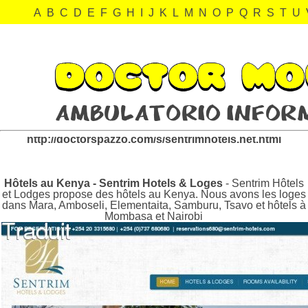
A
B
C
D
E
F
G
H
I
J
K
L
M
N
O
P
Q
R
S
T
U
sentrimhotels.net Revisión:
http://doctorspazzo.com/s/sentrimhotels.net.html
Hôtels au Kenya - Sentrim Hotels & Loges
- Sentrim Hôtels
et Lodges propose des hôtels au Kenya. Nous avons les loges
dans Mara, Amboseli, Elementaita, Samburu, Tsavo et hôtels à
Mombasa et Nairobi