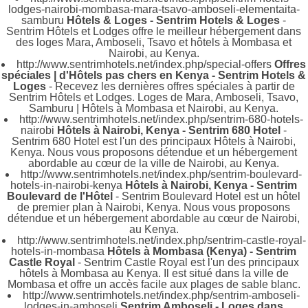
lodges-nairobi-mombasa-mara-tsavo-amboseli-elementaita-
samburu
Hôtels & Loges - Sentrim Hotels & Loges
-
Sentrim Hôtels et Lodges offre le meilleur hébergement dans
des loges Mara, Amboseli, Tsavo et hôtels à Mombasa et
Nairobi, au Kenya.
http://www.sentrimhotels.net/index.php/special-offers
Offres
spéciales | d'Hôtels pas chers en Kenya - Sentrim Hotels &
Loges
- Recevez les dernières offres spéciales à partir de
Sentrim Hôtels et Lodges. Loges de Mara, Amboseli, Tsavo,
Samburu | Hôtels à Mombasa et Nairobi, au Kenya.
http://www.sentrimhotels.net/index.php/sentrim-680-hotels-
nairobi
Hôtels à Nairobi, Kenya - Sentrim 680 Hotel
-
Sentrim 680 Hotel est l'un des principaux Hôtels à Nairobi,
Kenya. Nous vous proposons détendue et un hébergement
abordable au cœur de la ville de Nairobi, au Kenya.
http://www.sentrimhotels.net/index.php/sentrim-boulevard-
hotels-in-nairobi-kenya
Hôtels à Nairobi, Kenya - Sentrim
Boulevard de l'Hôtel
- Sentrim Boulevard Hotel est un hôtel
de premier plan à Nairobi, Kenya. Nous vous proposons
détendue et un hébergement abordable au cœur de Nairobi,
au Kenya.
http://www.sentrimhotels.net/index.php/sentrim-castle-royal-
hotels-in-mombasa
Hôtels à Mombasa (Kenya) - Sentrim
Castle Royal
- Sentrim Castle Royal est l'un des principaux
hôtels à Mombasa au Kenya. Il est situé dans la ville de
Mombasa et offre un accès facile aux plages de sable blanc.
http://www.sentrimhotels.net/index.php/sentrim-amboseli-
lodges-in-amboseli
Sentrim Amboseli - Loges dans