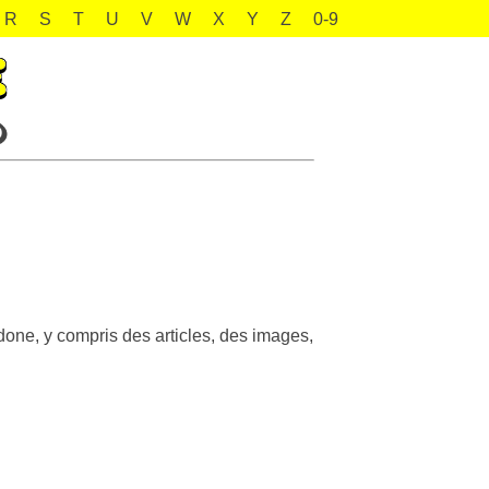
R
S
T
U
V
W
X
Y
Z
0-9
idone, y compris des articles, des images,