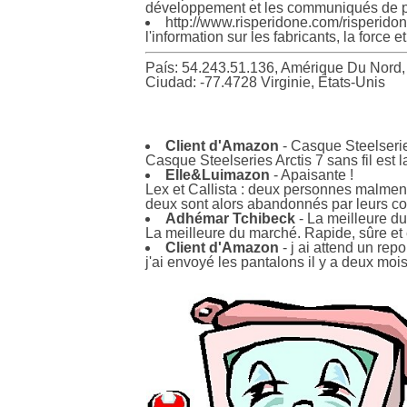
développement et les communiqués de pre
http://www.risperidone.com/risperido
l'information sur les fabricants, la force e
País: 54.243.51.136, Amérique Du Nord
Ciudad: -77.4728 Virginie, États-Unis
Client d'Amazon
- Casque Steelserie
Casque Steelseries Arctis 7 sans fil est 
Elle&Luimazon
- Apaisante !
Lex et Callista : deux personnes malmenée
deux sont alors abandonnés par leurs con
Adhémar Tchibeck
- La meilleure d
La meilleure du marché. Rapide, sûre et 
Client d'Amazon
- j ai attend un repo
j'ai envoyé les pantalons il y a deux mois