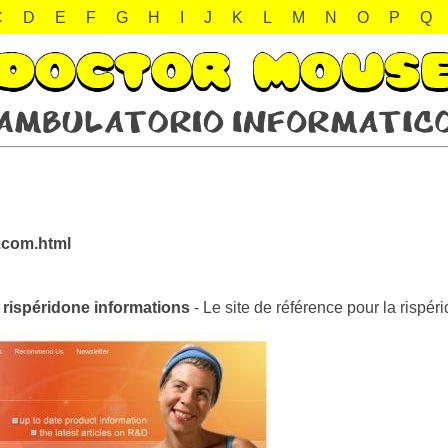
C
D
E
F
G
H
I
J
K
L
M
N
O
P
Q
e.com.html
a rispéridone informations
- Le site de référence pour la rispér