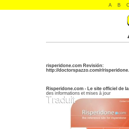
A
B
risperidone.com Revisión:
http://doctorspazzo.com/r/risperidon
Risperidone.com - Le site officiel de l
des informations et mises à jour