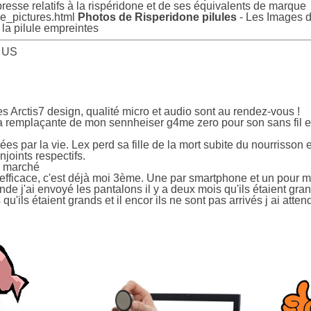
sse relatifs à la rispéridone et de ses équivalents de marque
ne_pictures.html
Photos de Risperidone pilules
- Les Images d
t la pilule empreintes
, US
s Arctis7 design, qualité micro et audio sont au rendez-vous !
la remplaçante de mon sennheiser g4me zero pour son sans fil et 
s par la vie. Lex perd sa fille de la mort subite du nourrisson e
joints respectifs.
u marché
efficace, c'est déjà moi 3ème. Une par smartphone et un pour ma
nde j'ai envoyé les pantalons il y a deux mois qu'ils étaient grand
 qu'ils étaient grands et il encor ils ne sont pas arrivés j ai att