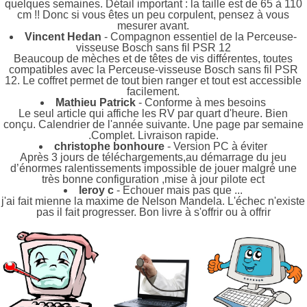
quelques semaines. Détail important : la taille est de 65 à 110
cm !! Donc si vous êtes un peu corpulent, pensez à vous
mesurer avant.
Vincent Hedan
- Compagnon essentiel de la Perceuse-
visseuse Bosch sans fil PSR 12
Beaucoup de mèches et de têtes de vis différentes, toutes
compatibles avec la Perceuse-visseuse Bosch sans fil PSR
12. Le coffret permet de tout bien ranger et tout est accessible
facilement.
Mathieu Patrick
- Conforme à mes besoins
Le seul article qui affiche les RV par quart d'heure. Bien
conçu. Calendrier de l'année suivante. Une page par semaine
.Complet. Livraison rapide.
christophe bonhoure
- Version PC à éviter
Après 3 jours de téléchargements,au démarrage du jeu
d’énormes ralentissements impossible de jouer malgré une
très bonne configuration ,mise à jour pilote ect
leroy c
- Echouer mais pas que ...
j'ai fait mienne la maxime de Nelson Mandela. L'échec n'existe
pas il fait progresser. Bon livre à s'offrir ou à offrir