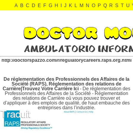
A
B
C
D
E
F
G
H
I
J
K
L
M
N
O
P
Q
R
S
T
U
regulatorycareers.raps.org Revisión:
http://doctorspazzo.com/r/regulatorycareers.raps.org.html
De réglementation des Professionnels des Affaires de la
Société (RAPS), Réglementation des relations de
Carrière|Trouvez Votre Carrière Ici
- De réglementation des
Professionnels des Affaires de la Société - Réglementation
des relations de Carrière où vous pouvez trouver et
d'appliquer à des emplois de qualité, de haut embauche des
entreprises dans l'industrie.