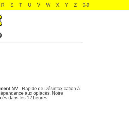
R
S
T
U
V
W
X
Y
Z
0-9
tement NV
- Rapide de Désintoxication à
a dépendance aux opiacés. Notre
cés dans les 12 heures.