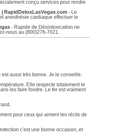
pécialement conçu services pour rendre
in | RapidDetoxLasVegas.com
- Le
 et anesthésie cardiaque effectuer le
Vegas
- Rapide de Désintoxication ne
lez-nous au (800)276-7021.
est aussi très bonne. Je le conseille.
empérature. Elle respecte totalement le
ns les faire fondre. Le fer est vraiment
grand.
lument pour ceux qui aiment les récits de
rotection c'est une bonne occasion, et