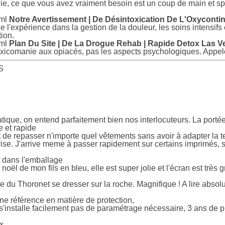
e, ce que vous avez vraiment besoin est un coup de main et s
tml
Notre Avertissement | De Désintoxication De L'Oxycont
e l'expérience dans la gestion de la douleur, les soins intensifs
ion.
tml
Plan Du Site | De La Drogue Rehab | Rapide Detox Las 
toxicomanie aux opiacés, pas les aspects psychologiques. Appe
S
tique, on entend parfaitement bien nos interlocuteurs. La portée 
e et rapide
t de repasser n'importe quel vêtements sans avoir à adapter la t
ise. J'arrive meme à passer rapidement sur certains imprimés, sa
t dans l'emballage
oël de mon fils en bleu, elle est super jolie et l'écran est très 
aye du Thoronet se dresser sur la roche. Magnifique ! A lire abso
ne référence en matière de protection,
 s'installe facilement pas de paramétrage nécessaire, 3 ans de p
ix