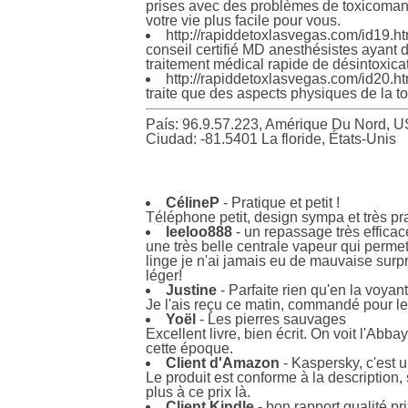
prises avec des problèmes de toxicomani
votre vie plus facile pour vous.
http://rapiddetoxlasvegas.com/id19.h
conseil certifié MD anesthésistes ayant d
traitement médical rapide de désintoxicat
http://rapiddetoxlasvegas.com/id20.h
traite que des aspects physiques de la 
País: 96.9.57.223, Amérique Du Nord, U
Ciudad: -81.5401 La floride, États-Unis
CélineP
- Pratique et petit !
Téléphone petit, design sympa et très pra
leeloo888
- un repassage très efficac
une très belle centrale vapeur qui perme
linge je n'ai jamais eu de mauvaise surpr
léger!
Justine
- Parfaite rien qu'en la voyan
Je l'ais reçu ce matin, commandé pour le n
Yoël
- Les pierres sauvages
Excellent livre, bien écrit. On voit l'Abb
cette époque.
Client d'Amazon
- Kaspersky, c'est u
Le produit est conforme à la description,
plus à ce prix là.
Client Kindle
- bon rapport qualité pr