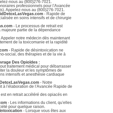
ppelez-nous au (800)276-7021.
noraires professionnels pour l'Avancée
ts). Appelez-nous au (800)276-7021.
RapidDetoxLasVegas.com
- Rapide de
ialisée en soins intensifs et de chirurgie
gas.com
- Le processus de retrait est
a majeure partie de la dépendance
 Appeler notre médecin dès maintenant
ment de la toxicomanie et la rapidité
.com
- Rapide de désintoxication ne
o-social, des thérapies et de la vie à
evrage Des Opioïdes :
tout traitement médical pour débarrasser
iter la douleur et les symptômes de
ins intensifs et anesthésie cardiaque
pidDetoxLasVegas.com
- Notre
it à l'élaboration de l'Avancée Rapide de
l est en retrait accéléré des opiacés en
.com
- Les informations du client, qu'elles
iété pour quelque raison.
intoxication
- Lorsque vous êtes aux