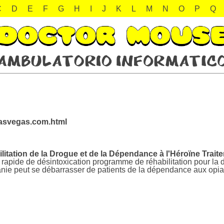
C
D
E
F
G
H
I
J
K
L
M
N
O
P
Q
lasvegas.com.html
itation de la Drogue et de la Dépendance à l'Héroïne Trai
 rapide de désintoxication programme de réhabilitation pour l
nie peut se débarrasser de patients de la dépendance aux opia