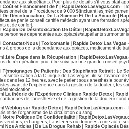
pendance aux stupéfiants. Pour plus de détails s'il vous plaît a
ml
Coût et Financement de l' | RapidDetoxLasVegas.com
- Ho
fessionnel de la Procédure: de 9 000 $(incluant les médicamen
ml
De Désintoxication, De La Science Et De La Sécurité | 
ffectuée par le conseil certifié médecin ayant une formation spéc
ts et de confort.
ml
Rapide De Désintoxication De Détail | RapidDetoxLasVe
les personnes dépendantes aux opiacés/stupéfiants surmonter l
ml
Contactez-Nous | Toxicomanie | Rapide Detox Las Vegas
-
ns à propos de la dépendance aux opiacés, médicament de traite
tml
1ère Étape dans la Récupération | RapidDetoxLasVegas
sus de récupération, pour être suivi par une grande conseil psych
ml
Témoignages De Patients : Des Stupéfiants Retrait : Le S
Désintoxication à la Clinique de Las Vegas utilise l'avance de 
es dans les 12 heures, avec le patient sous anesthésie pour év
stes ayant de l'expérience dans la gestion de la douleur, les so
 désintoxication.
tml
La théorie de l'Expérience Clinique Rapide Detox | Ra
ardiaques de l'anesthésie et de la gestion de la douleur condu
tml
Weblog sur Rapide Detox | RapidDetoxLasVegas.com
- I
és et de l'organisme de la circulation du sang.
ml
Notre Politique De Confidentialité | RapidDetoxLasVegas
pas vendues, échangées, transférées ou données à une autre soc
tml
Nos Articles | De La Drogue Rehab | Rapide Opiacés Dés