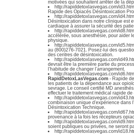
motivées qui souhaitent arrêter de la dé
http://rapiddetoxlasvegas.com/id3.ht
Rapide des Opiacés Désintoxication Pro
http://rapiddetoxlasvegas.com/id4.ht
Désintoxication dans notre clinique est e
cardiaque à assurer la sécurité des patien
http://rapiddetoxlasvegas.com/id8.ht
accélérée, sous anesthésie, pour aider 
physique.
http://rapiddetoxlasvegas.com/id5.ht
au (800)276-7021. Posez-lui des questio
des centres de désintoxication.
http://rapiddetoxlasvegas.com/id49.h
devrait être la première partie du proces
l'habitude de changer l'arrangement.
http://rapiddetoxlasvegas.com/id6.ht
RapidDetoxLasVegas.com
- Rapide de 
les patients de la dépendance aux opioïd
sevrage. Le conseil certifié MD anesthési
effectuer le traitement médical rapide de
http://rapiddetoxlasvegas.com/id43.h
combinaison unique d'expérience dans l'c
Désintoxication Technique.
http://rapiddetoxlasvegas.com/id67.h
provenance à la fois les récepteurs opiac
http://rapiddetoxlasvegas.com/id9.ht
soient publiques ou privées, ne seront 
http://rapiddetoxlasvegas.com/id18.h