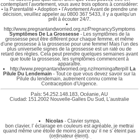
contemplant l'avortement, vous avez trois options à considérer:
• la Parentalité • Adoption • l'Avortement Avant de prendre une
décision, veuillez appeler au 0800 367 5433, il y a quelqu'un
prêt à écouter 24/7.
http://www.pregnantandworried.org.nz/PregnancySymptoms
Symptômes De La Grossesse
- Les symptômes de la
grossesse peut être différent pour chaque femme, et même
d'une grossesse à la grossesse pour une femme! Mais l'un des
plus universelle signes de la grossesse est un raté ou de
retard des règles. Cela peut prendre quelques semaines avant
que toute la grossesse, les symptômes commencent à
apparaître.
http://www.pregnantandworried.org.nz/morningafterpill
La
Pilule Du Lendemain
- Tout ce que vous devez savoir sur la
Pilule du lendemain, autrement connu comme la
Contraception d'Urgence.
País: 54.252.148.183, Océanie, AU
Ciudad: 151.2002 Nouvelle-Galles Du Sud, L'australie
Nicolas
- Clavier sympa.
bon clavier, l' éclairage en couleurs est agréable, je mettrai
quand même une étoile de moins parce qu' il ne s' éteint pas
(ordinateur éteint).