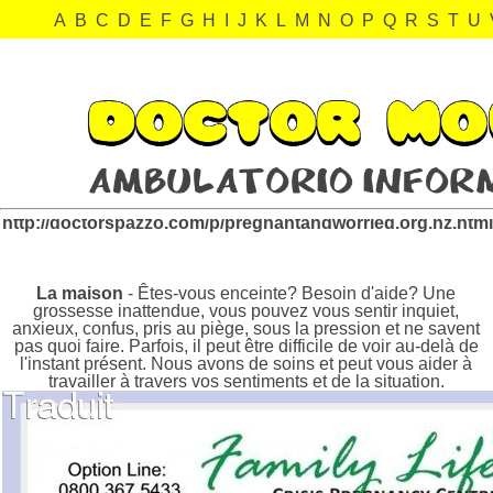
A
B
C
D
E
F
G
H
I
J
K
L
M
N
O
P
Q
R
S
T
U
pregnantandworried.org.nz Revisión:
http://doctorspazzo.com/p/pregnantandworried.org.nz.htm
La maison
- Êtes-vous enceinte? Besoin d'aide? Une
grossesse inattendue, vous pouvez vous sentir inquiet,
anxieux, confus, pris au piège, sous la pression et ne savent
pas quoi faire. Parfois, il peut être difficile de voir au-delà de
l'instant présent. Nous avons de soins et peut vous aider à
travailler à travers vos sentiments et de la situation.