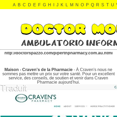
A
B
C
D
E
F
G
H
I
J
K
L
M
N
O
P
Q
R
S
T
U
perthpharmacy.com.au Revisión:
http://doctorspazzo.com/p/perthpharmacy.com.au.html
Maison - Craven's de la Pharmacie
- À Craven's nous ne
sommes pas mettre un prix sur votre santé. Pour un excellent
service, des conseils, de soutien et venir dans Craven
Pharmacie aujourd'hui.