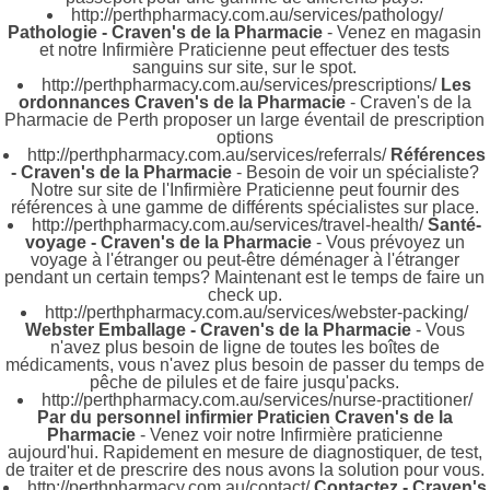
http://perthpharmacy.com.au/services/pathology/
Pathologie - Craven's de la Pharmacie
- Venez en magasin
et notre Infirmière Praticienne peut effectuer des tests
sanguins sur site, sur le spot.
http://perthpharmacy.com.au/services/prescriptions/
Les
ordonnances Craven's de la Pharmacie
- Craven's de la
Pharmacie de Perth proposer un large éventail de prescription
options
http://perthpharmacy.com.au/services/referrals/
Références
- Craven's de la Pharmacie
- Besoin de voir un spécialiste?
Notre sur site de l'Infirmière Praticienne peut fournir des
références à une gamme de différents spécialistes sur place.
http://perthpharmacy.com.au/services/travel-health/
Santé-
voyage - Craven's de la Pharmacie
- Vous prévoyez un
voyage à l'étranger ou peut-être déménager à l'étranger
pendant un certain temps? Maintenant est le temps de faire un
check up.
http://perthpharmacy.com.au/services/webster-packing/
Webster Emballage - Craven's de la Pharmacie
- Vous
n'avez plus besoin de ligne de toutes les boîtes de
médicaments, vous n'avez plus besoin de passer du temps de
pêche de pilules et de faire jusqu'packs.
http://perthpharmacy.com.au/services/nurse-practitioner/
Par du personnel infirmier Praticien Craven's de la
Pharmacie
- Venez voir notre Infirmière praticienne
aujourd'hui. Rapidement en mesure de diagnostiquer, de test,
de traiter et de prescrire des nous avons la solution pour vous.
http://perthpharmacy.com.au/contact/
Contactez - Craven's