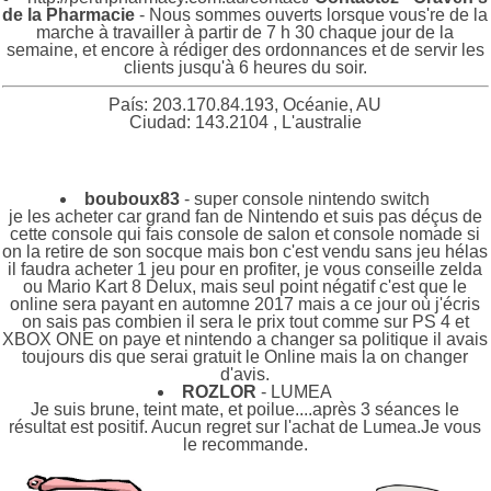
de la Pharmacie
- Nous sommes ouverts lorsque vous're de la
marche à travailler à partir de 7 h 30 chaque jour de la
semaine, et encore à rédiger des ordonnances et de servir les
clients jusqu'à 6 heures du soir.
País: 203.170.84.193, Océanie, AU
Ciudad: 143.2104 , L'australie
bouboux83
- super console nintendo switch
je les acheter car grand fan de Nintendo et suis pas déçus de
cette console qui fais console de salon et console nomade si
on la retire de son socque mais bon c'est vendu sans jeu hélas
il faudra acheter 1 jeu pour en profiter, je vous conseille zelda
ou Mario Kart 8 Delux, mais seul point négatif c'est que le
online sera payant en automne 2017 mais a ce jour où j'écris
on sais pas combien il sera le prix tout comme sur PS 4 et
XBOX ONE on paye et nintendo a changer sa politique il avais
toujours dis que serai gratuit le Online mais la on changer
d'avis.
ROZLOR
- LUMEA
Je suis brune, teint mate, et poilue....après 3 séances le
résultat est positif. Aucun regret sur l'achat de Lumea.Je vous
le recommande.