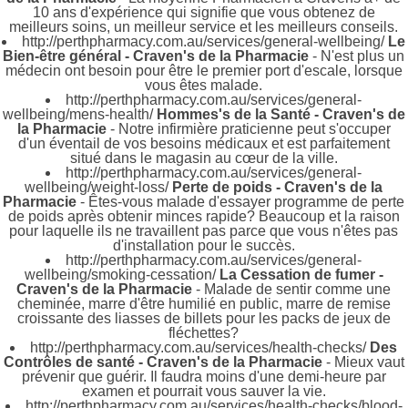
10 ans d'expérience qui signifie que vous obtenez de
meilleurs soins, un meilleur service et les meilleurs conseils.
http://perthpharmacy.com.au/services/general-wellbeing/
Le
Bien-être général - Craven's de la Pharmacie
- N'est plus un
médecin ont besoin pour être le premier port d'escale, lorsque
vous êtes malade.
http://perthpharmacy.com.au/services/general-
wellbeing/mens-health/
Hommes's de la Santé - Craven's de
la Pharmacie
- Notre infirmière praticienne peut s'occuper
d'un éventail de vos besoins médicaux et est parfaitement
situé dans le magasin au cœur de la ville.
http://perthpharmacy.com.au/services/general-
wellbeing/weight-loss/
Perte de poids - Craven's de la
Pharmacie
- Êtes-vous malade d'essayer programme de perte
de poids après obtenir minces rapide? Beaucoup et la raison
pour laquelle ils ne travaillent pas parce que vous n'êtes pas
d'installation pour le succès.
http://perthpharmacy.com.au/services/general-
wellbeing/smoking-cessation/
La Cessation de fumer -
Craven's de la Pharmacie
- Malade de sentir comme une
cheminée, marre d'être humilié en public, marre de remise
croissante des liasses de billets pour les packs de jeux de
fléchettes?
http://perthpharmacy.com.au/services/health-checks/
Des
Contrôles de santé - Craven's de la Pharmacie
- Mieux vaut
prévenir que guérir. Il faudra moins d'une demi-heure par
examen et pourrait vous sauver la vie.
http://perthpharmacy.com.au/services/health-checks/blood-