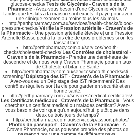
glucose-checks/
Tests de Glycémie - Craven's de la
Pharmacie
- Avez-vous besoin d'une Glycémie vérifier?
Tandis que les kits à la maison sont exacts, il paye pour avoir
une clinique examen au moins tous les six mois.
http://perthpharmacy.com.au/services/health-checks/blood-
pressure-checks/
Vérifie la Pression artérielle - Craven's de
la Pharmacie
- Une pression artérielle élevée et une Pression
Artérielle Basse peut à la fois être de gros problèmes si on les
laissait faire.
http://perthpharmacy.com.au/services/health-
checks/cholesterol-checks/
Les Contrôles de cholestérol -
Craven's de la Pharmacie
- Prendre une demi-heure de
descendre et de nous voir à Craven Pharmacie pour un taux
de Cholestérol bilan de Santé
http://perthpharmacy.com.au/services/health-checks/sti-
screening/
Dépistage des IST - Craven's de la Pharmacie
-
Avez-vous eu un Dépistage des IST récemment? Des
contrôles réguliers sont la clé pour garder en sécurité et en
bonne santé.
http://perthpharmacy.com.au/services/medical-certificates/
Les Certificats médicaux - Craven's de la Pharmacie
- Vous
cherchez un certificat médical ou malades certificat? Avez-
vous besoin de voir quelqu'un aujourd'hui, plutôt que dans
deux ou trois jours de temps?
http://perthpharmacy.com.au/services/passport-photos/
Photos de passeport - Craven's de la Pharmacie
- À
Craven Pharmacie, nous pouvons prendre des photos de
passeport pour une gamme de différents pays.