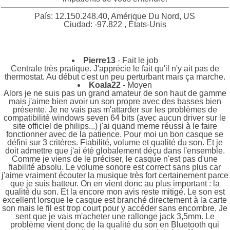
País: 12.150.248.40, Amérique Du Nord, US
Ciudad: -97.822 , États-Unis
Pierre13
- Fait le job
Centrale très pratique. J'apprécie le fait qu'il n'y ait pas de
thermostat. Au début c'est un peu perturbant mais ça marche.
Koala22
- Moyen
Alors je ne suis pas un grand amateur de son haut de gamme
mais j'aime bien avoir un son propre avec des basses bien
présente. Je ne vais pas m'attarder sur les problèmes de
compatibilité windows seven 64 bits (avec aucun driver sur le
site officiel de philips...) j'ai quand meme réussi à le faire
fonctionner avec de la patience. Pour moi un bon casque se
défini sur 3 critères. Fiabilité, volume et qualité du son. Et je
doit admettre que j'ai été globalement déçu dans l'ensemble.
Comme je viens de le préciser, le casque n'est pas d'une
fiabilité absolu. Le volume sonore est correct sans plus car
j'aime vraiment écouter la musique très fort certainement parce
que je suis batteur. On en vient donc au plus important : la
qualité du son. Et la encore mon avis reste mitigé. Le son est
excellent lorsque le casque est branché directement à la carte
son mais le fil est trop court pour y accéder sans encombre. Je
sent que je vais m'acheter une rallonge jack 3,5mm. Le
problème vient donc de la qualité du son en Bluetooth qui