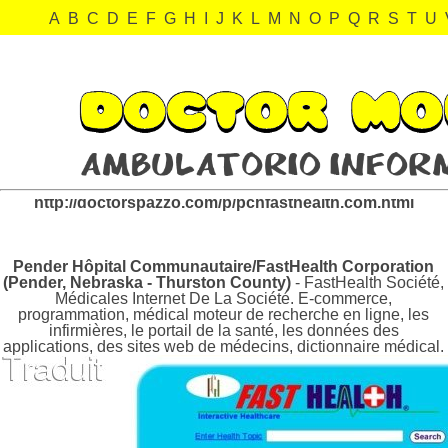
A
B
C
D
E
F
G
H
I
J
K
L
M
N
O
P
Q
R
S
T
U
pchfasthealth.com Revisión:
http://doctorspazzo.com/p/pchfasthealth.com.html
Pender Hôpital Communautaire/FastHealth Corporation
(Pender, Nebraska - Thurston County)
- FastHealth Société,
Médicales Internet De La Société. E-commerce,
programmation, médical moteur de recherche en ligne, les
infirmières, le portail de la santé, les données des
applications, des sites web de médecins, dictionnaire médical.