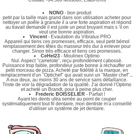
NONO
- bon produit
petit par la taille mais grand dans son utilisation acheter pour
nettoyer un poêle à granule il a une forte aspiration et répond
au travail demandé il est juste un peut bruyant mais s 'il on
veut une bonne aspiration.
Vincent
- Evaulation du Vibralux PRO
Appareil qui tiens ces promesses, efficace, seul petit bémol
remplassement des têtes du masseur très dur à enlever pour
changer. Sinon très efficace et tiens ces promesses.
CeHel23
- Moulinex Optimo
Nul. Aspect "camelote", reçu profondément cabossé.
Puissance trop faible, profondeur juste bonne à réchauffer un
petit morceau de pizza. Acheté par fidélité à la marque, en
remplacement d'un "Optichef" qui avait suivi un "Master chef"...
A eux deux, au moins 30 ans de service sans défaillance.
Triste de voir la dégradation de la qualité. J'ai donné l'Optimo
et acheté un Brandt, pour à peine plus cher.
Frederic BOISSELIER
- Parfait !
Ayant les dents ultra serrée au point de couper
systématiquement tout fil dentaire, mon dentiste m'a conseillé
d'utiliser un système de jet dentaire.