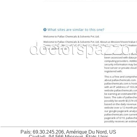
País: 69.30.245.206, Amérique Du Nord, US
Ciudad: -94.566 Missouri, États-Unis