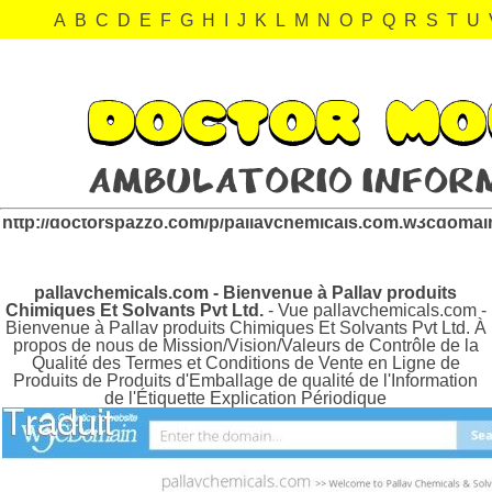
A
B
C
D
E
F
G
H
I
J
K
L
M
N
O
P
Q
R
S
T
U
pallavchemicals.com.w3cdomain.com Revisión:
http://doctorspazzo.com/p/pallavchemicals.com.w3cdomai
pallavchemicals.com - Bienvenue à Pallav produits
Chimiques Et Solvants Pvt Ltd.
- Vue pallavchemicals.com -
Bienvenue à Pallav produits Chimiques Et Solvants Pvt Ltd. À
propos de nous de Mission/Vision/Valeurs de Contrôle de la
Qualité des Termes et Conditions de Vente en Ligne de
Produits de Produits d'Emballage de qualité de l'Information
de l'Étiquette Explication Périodique