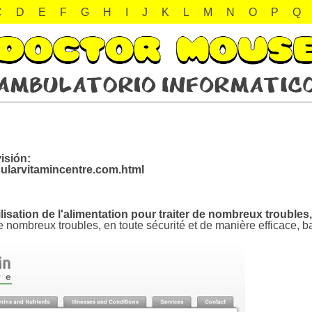
C
D
E
F
G
H
I
J
K
L
M
N
O
P
Q
isión:
ularvitamincentre.com.html
lisation de l'alimentation pour traiter de nombreux troubles,
 de nombreux troubles, en toute sécurité et de manière efficace, ba