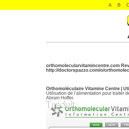
A
B
orthomolecularvitamincentre.com Rev
http://doctorspazzo.com/o/orthomolec
Orthomoléculaire Vitamine Centre | Uti
Utilisation de l'alimentation pour traiter
Abram Hoffer.