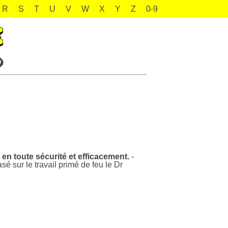
R
S
T
U
V
W
X
Y
Z
0-9
 en toute sécurité et efficacement.
-
sé sur le travail primé de feu le Dr