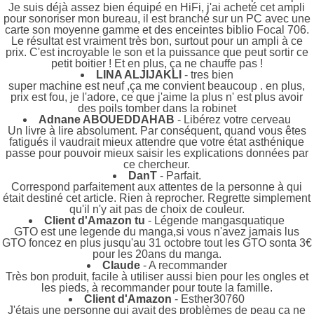
Je suis déjà assez bien équipé en HiFi, j'ai acheté cet ampli
pour sonoriser mon bureau, il est branché sur un PC avec une
carte son moyenne gamme et des enceintes biblio Focal 706.
Le résultat est vraiment très bon, surtout pour un ampli à ce
prix. C'est incroyable le son et la puissance que peut sortir ce
petit boitier ! Et en plus, ça ne chauffe pas !
LINA ALJIJAKLI
- tres bien
super machine est neuf ,ça me convient beaucoup . en plus,
prix est fou, je l'adore, ce que j'aime la plus n' est plus avoir
des poils tomber dans la robinet
Adnane ABOUEDDAHAB
- Libérez votre cerveau
Un livre à lire absolument. Par conséquent, quand vous êtes
fatigués il vaudrait mieux attendre que votre état asthénique
passe pour pouvoir mieux saisir les explications données par
ce chercheur.
DanT
- Parfait.
Correspond parfaitement aux attentes de la personne à qui
était destiné cet article. Rien à reprocher. Regrette simplement
qu'il n'y ait pas de choix de couleur.
Client d'Amazon tu
- Légende mangasquatique
GTO est une legende du manga,si vous n'avez jamais lus
GTO foncez en plus jusqu'au 31 octobre tout les GTO sonta 3€
pour les 20ans du manga.
Claude
- A recommander
Très bon produit, facile à utiliser aussi bien pour les ongles et
les pieds, à recommander pour toute la famille.
Client d'Amazon
- Esther30760
J'étais une personne qui avait des problèmes de peau ça ne