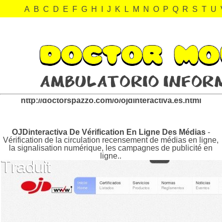
A
B
C
D
E
F
G
H
I
J
K
L
M
N
O
P
Q
R
S
T
U
ojdinteractiva.es Revisión:
http://doctorspazzo.com/o/ojdinteractiva.es.html
OJDinteractiva De Vérification En Ligne Des Médias
-
Vérification de la circulation recensement de médias en ligne,
la signalisation numérique, les campagnes de publicité en
ligne..