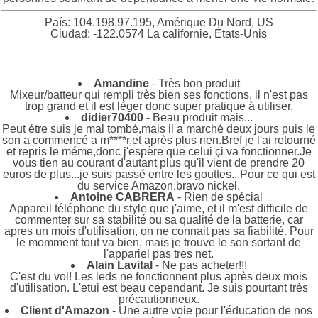
País: 104.198.97.195, Amérique Du Nord, US
Ciudad: -122.0574 La californie, États-Unis
Amandine
- Très bon produit
Mixeur/batteur qui rempli très bien ses fonctions, il n'est pas
trop grand et il est léger donc super pratique à utiliser.
didier70400
- Beau produit mais...
Peut étre suis je mal tombé,mais il a marché deux jours puis le
son a commencé a m****r,et après plus rien.Bref je l'ai retourné
et repris le méme,donc j'espère que celui çi va fonctionner.Je
vous tien au courant d'autant plus qu'il vient de prendre 20
euros de plus...je suis passé entre les gouttes...Pour ce qui est
du service Amazon,bravo nickel.
Antoine CABRERA
- Rien de spécial
Appareil téléphone du style que j'aime, et il m'est difficile de
commenter sur sa stabilité ou sa qualité de la batterie, car
apres un mois d'utilisation, on ne connait pas sa fiabilité. Pour
le momment tout va bien, mais je trouve le son sortant de
l'appariel pas tres net.
Alain Lavital
- Ne pas acheter!!!
C'est du vol! Les leds ne fonctionnent plus après deux mois
d'utilisation. L'etui est beau cependant. Je suis pourtant très
précautionneux.
Client d'Amazon
- Une autre voie pour l'éducation de nos