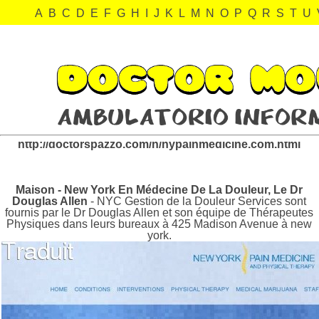
A
B
C
D
E
F
G
H
I
J
K
L
M
N
O
P
Q
R
S
T
U
nypainmedicine.com Revisión:
http://doctorspazzo.com/n/nypainmedicine.com.html
Maison - New York En Médecine De La Douleur, Le Dr
Douglas Allen
- NYC Gestion de la Douleur Services sont
fournis par le Dr Douglas Allen et son équipe de Thérapeutes
Physiques dans leurs bureaux à 425 Madison Avenue à new
york.