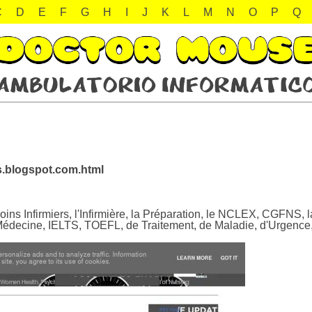
C
D
E
F
G
H
I
J
K
L
M
N
O
P
Q
s.blogspot.com.html
soins Infirmiers, l'Infirmière, la Préparation, le NCLEX, CGFNS, l
la Médecine, IELTS, TOEFL, de Traitement, de Maladie, d'Urgence