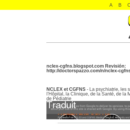
A
B
nclex-cgfns.blogspot.com Revisión:
http://doctorspazzo.com/n/nclex-cgfn
NCLEX et CGFNS
- La psychiatrie, les 
l'Hôpital, la Clinique, de la Santé, de 
de Pédiatrie