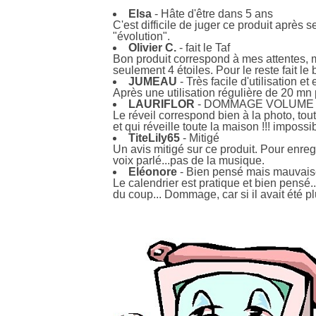
Elsa
- Hâte d'être dans 5 ans
C'est difficile de juger ce produit après
"évolution".
Olivier C.
- fait le Taf
Bon produit correspond à mes attentes, m
seulement 4 étoiles. Pour le reste fait le
JUMEAU
- Très facile d'utilisation et 
Après une utilisation régulière de 20 mn p
LAURIFLOR
- DOMMAGE VOLUME
Le réveil correspond bien à la photo, tout
et qui réveille toute la maison !!! imposs
TiteLily65
- Mitigé
Un avis mitigé sur ce produit. Pour enreg
voix parlé...pas de la musique.
Eléonore
- Bien pensé mais mauvaise
Le calendrier est pratique et bien pensé..
du coup... Dommage, car si il avait été pl