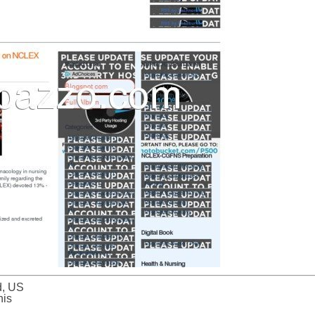
d, US
nis