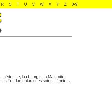
R
S
T
U
V
W
X
Y
Z
0-9
a médecine, la chirurgie, la Maternité,
, les Fondamentaux des soins Infirmiers,