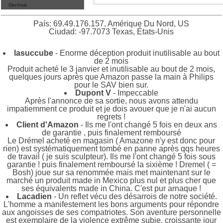
País: 69.49.176.157, Amérique Du Nord, US
Ciudad: -97.7073 Texas, États-Unis
lasuccube
- Enorme déception produit inutilisable au bout
de 2 mois
Produit acheté le 3 janvier et inutilisable au bout de 2 mois,
quelques jours après que Amazon passe la main à Philips
pour le SAV bien sur.
Dupont V
- Impeccable
Après l'annonce de sa sortie, nous avons attendu
impatiemment ce produit et je dois avouer que je n'ai aucun
regrets !
Client d'Amazon
- Ils me l'ont changé 5 fois en deux ans
de garantie , puis finalement remboursé
Le Drémel acheté en magasin ( Amazone n'y est donc pour
rien) est systématiquement tombé en panne après qqs heures
de travail ( je suis sculpteur). Ils me l'ont changé 5 fois sous
garantie ! puis finalement remboursé la sixième ! Dremel ( =
Bosh) joue sur sa renommée mais met maintenant sur le
marché un produit made in Mexico plus nul et plus cher que
ses équivalents made in China. C'est pur arnaque !
Lacadien
- Un reflet vécu des désarrois de notre société.
L'homme a manifestement les bons arguments pour répondre
aux angoisses de ses compatriotes. Son aventure personnelle
est exemplaire de la violence extrême subie, croissante jour