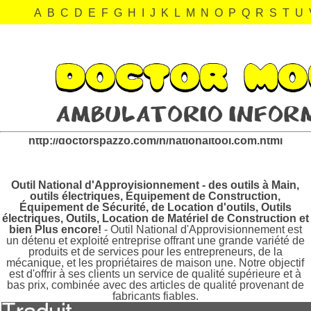
A
B
C
D
E
F
G
H
I
J
K
L
M
N
O
P
Q
R
S
T
U
nationaltool.com Revisión:
http://doctorspazzo.com/n/nationaltool.com.html
Outil National d'Approvisionnement - des outils à Main,
outils électriques, Équipement de Construction,
Équipement de Sécurité, de Location d'outils, Outils
électriques, Outils, Location de Matériel de Construction et
bien Plus encore!
- Outil National d'Approvisionnement est
un détenu et exploité entreprise offrant une grande variété de
produits et de services pour les entrepreneurs, de la
mécanique, et les propriétaires de maison une. Notre objectif
est d'offrir à ses clients un service de qualité supérieure et à
bas prix, combinée avec des articles de qualité provenant de
fabricants fiables.