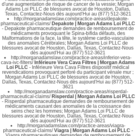
d'une augmentation de risque de cancer de la vessie; Morgan
Adams Loi PLLC de blessures avocat de Houston, Dallas,
Texas, Contactez-Nous dès aujourd'Hui au (877) 512-3621
http://morganadamslaw.com/practice-areas/depakote-
pharmaceutical-claims/
Depakote | Morgan Adams Loi PLLC
- Depakote pharmaceutique demandes de remboursement de
médicaments provoquant le Spina-bifida défauts, des
Malformations de la face, la tête, le système cardio-vasculaire
des anomalies Cérébrales; Morgan Adams Loi PLLC de
blessures avocat de Houston, Dallas, Texas, Contactez-Nous
dès aujourd'Hui au (877) 512-3621
http://morganadamslaw.com/practice-areas/inferior-vera-
cava-ivc-filters/
Inférieure Vera Cava Filtres | Morgan Adams
Loi PLLC
- Inférieure Vera Cava Filtres dispositif médical
revendications provoquant perforé du participant vénale mur ;
Morgan Adams Loi PLLC de blessures avocat de Houston,
Dallas, Texas, Contactez-Nous dès aujourd'Hui au (877) 512-
3621
http://morganadamslaw.com/practice-areas/risperdal-
pharmaceutical-claims/
Risperdal | Morgan Adams Loi PLLC
- Risperdal pharmaceutique demandes de remboursement de
médicaments causant des anomalies de la croissance des
seins chez les hommes; Morgan Adams Loi PLLC de
blessures avocat de Houston, Dallas, Texas, Contactez-Nous
dès aujourd'Hui au (877) 512-3621
http://morganadamslaw.com/practice-areas/viagra-
pharmaceutical-claims/
Viagra | Morgan Adams Loi PLLC
-
Viagra pharmaceutiques demandes de remboursement de