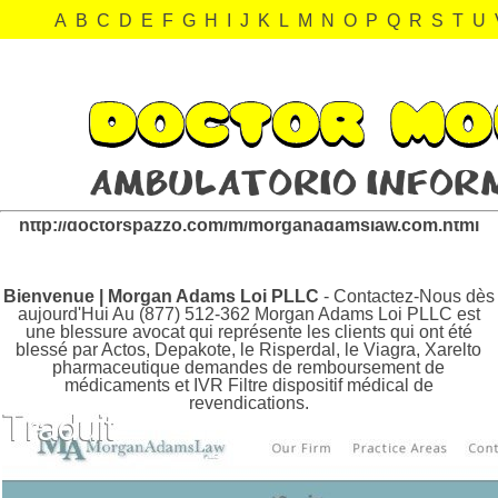
A
B
C
D
E
F
G
H
I
J
K
L
M
N
O
P
Q
R
S
T
U
morganadamslaw.com Revisión:
http://doctorspazzo.com/m/morganadamslaw.com.html
Bienvenue | Morgan Adams Loi PLLC
- Contactez-Nous dès
aujourd'Hui Au (877) 512-362 Morgan Adams Loi PLLC est
une blessure avocat qui représente les clients qui ont été
blessé par Actos, Depakote, le Risperdal, le Viagra, Xarelto
pharmaceutique demandes de remboursement de
médicaments et IVR Filtre dispositif médical de
revendications.