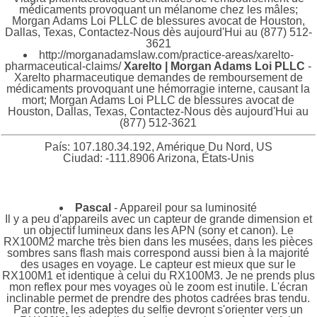
médicaments provoquant un mélanome chez les mâles;
Morgan Adams Loi PLLC de blessures avocat de Houston,
Dallas, Texas, Contactez-Nous dès aujourd'Hui au (877) 512-
3621
http://morganadamslaw.com/practice-areas/xarelto-
pharmaceutical-claims/
Xarelto | Morgan Adams Loi PLLC
-
Xarelto pharmaceutique demandes de remboursement de
médicaments provoquant une hémorragie interne, causant la
mort; Morgan Adams Loi PLLC de blessures avocat de
Houston, Dallas, Texas, Contactez-Nous dès aujourd'Hui au
(877) 512-3621
País: 107.180.34.192, Amérique Du Nord, US
Ciudad: -111.8906 Arizona, États-Unis
Pascal
- Appareil pour sa luminosité
Il y a peu d'appareils avec un capteur de grande dimension et
un objectif lumineux dans les APN (sony et canon). Le
RX100M2 marche très bien dans les musées, dans les pièces
sombres sans flash mais correspond aussi bien à la majorité
des usages en voyage. Le capteur est mieux que sur le
RX100M1 et identique à celui du RX100M3. Je ne prends plus
mon reflex pour mes voyages où le zoom est inutile. L'écran
inclinable permet de prendre des photos cadrées bras tendu.
Par contre, les adeptes du selfie devront s'orienter vers un