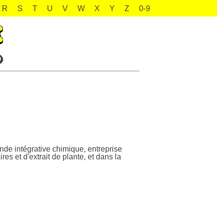
R
S
T
U
V
W
X
Y
Z
0-9
e intégrative chimique, entreprise
es et d'extrait de plante, et dans la