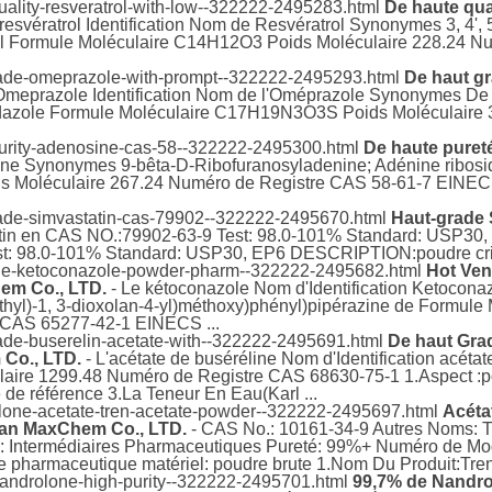
uality-resveratrol-with-low--322222-2495283.html
De haute qua
resvératrol Identification Nom de Resvératrol Synonymes 3, 4', 5
ol Formule Moléculaire C14H12O3 Poids Moléculaire 228.24 N
grade-omeprazole-with-prompt--322222-2495293.html
De haut gr
Omeprazole Identification Nom de l'Oméprazole Synonymes De 5
imidazole Formule Moléculaire C17H19N3O3S Poids Moléculair
purity-adenosine-cas-58--322222-2495300.html
De haute puret
ne Synonymes 9-bêta-D-Ribofuranosyladenine; Adénine ribosid
 Moléculaire 267.24 Numéro de Registre CAS 58-61-7 EINECS
rade-simvastatin-cas-79902--322222-2495670.html
Haut-grade 
tin en CAS NO.:79902-63-9 Test: 98.0-101% Standard: USP30,
st: 98.0-101% Standard: USP30, EP6 DESCRIPTION:poudre cris
sale-ketoconazole-powder-pharm--322222-2495682.html
Hot Ven
em Co., LTD.
- Le kétoconazole Nom d'Identification Ketoconaz
ethyl)-1, 3-dioxolan-4-yl)méthoxy)phényl)pipérazine de Formu
 CAS 65277-42-1 EINECS ...
rade-buserelin-acetate-with--322222-2495691.html
De haut Gra
 Co., LTD.
- L'acétate de buséréline Nom d'Identification acéta
e 1299.48 Numéro de Registre CAS 68630-75-1 1.Aspect :pou
 de référence 3.La Teneur En Eau(Karl ...
olone-acetate-tren-acetate-powder--322222-2495697.html
Acéta
han MaxChem Co., LTD.
- CAS No.: 10161-34-9 Autres Noms: 
e: Intermédiaires Pharmaceutiques Pureté: 99%+ Numéro de Modè
 pharmaceutique matériel: poudre brute 1.Nom Du Produit:Tren 
nandrolone-high-purity--322222-2495701.html
99,7% de Nandro