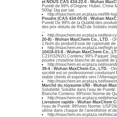
et NOUS CAS 434-22-0 - Wuhan MaxC
Pureté de 99% d'Origine: Hubei, Chine
500g/ 1kg par sac
http://maxchem.en.ecplaza.net/99-hi
Poudre (CAS 434-05-9) - Wuhan MaxC
Pureté De 99% de la Qualité:des produits
des prix réduits de R&D:de Solides institu
...
http://maxchem.en.ecplaza.net/test-
20-8) - Wuhan MaxChem Co., LTD.
- O
1.Nom du produit:Essai de cypionate de p
http://maxchem.en.ecplaza.net/high-
10418-03-8 - Wuhan MaxChem Co., LT
C21H32N2O Contenu: 99% Paquet: 1kg/ sa
poudre cristalline blanche de qualité de 
http://maxchem.en.ecplaza.net/oxand
39-4 - Wuhan MaxChem Co., LTD.
- Or
société est un professionnel conduisant
stable clients et exportés vers l'Allemag
http://maxchem.en.ecplaza.net/lowes
Marché du royaume-UNI - Wuhan Max
Solubilité: Soluble dans l'eau de Pure
Blanche Contenu: 99%min Norme de Qual
http://maxchem.en.ecplaza.net/phen
Livraison rapide - Wuhan MaxChem Co
l'eau de Pureté: 99%min Norme: USP29/ B
utilise dans chaque de l'anesthésie et de 
http://maxchem.en.ecplaza.net/lido