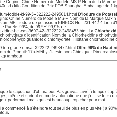
aïne Origine: Chine Numéro de Modèle MS-P Nom de la Marque 
0usd / kilo Condition de Prix FOB Shanghai Emballage de 1 kg/
sium-iodide-ki-99-5--322222-2495814.html
D'Iodure de Potass
igine: Chine Numéro de Modèle MS-P Nom de la Marque Max n 
ium MF: l'iodure de potassium EINECS No.: 231-442-4 Lieu d'Or
de Pureté: 99%, de 99,5% 99,9% de
hexidine-hcl-cas-3697-42--322222-2498453.html
La Chlorhexid
 chlorhydrate d'Identification Nom de la Chlorhexidine chlorhy
hlorophényl)biguanide) dichlorhydrate; Hibitane chlorhexidine 
-99-top-grade-dmsa--322222-2498472.html
Offre 99% de Haut-
 nom du Produit: 17a-Méthyl-1-testo nom Chimique: Dimercaptos
kg/ tambour
e
nque le capuchon d'obturateur. Pas grave... Livré à temps et apr
mages, même et surtout en mode automatique que j'utilise le + co
dge + performant mais qui est beaucoup trop cher pour moi..
j
 a commencé à s'éteindre tout seul de plus en plus vite ( a 90% au
etour.