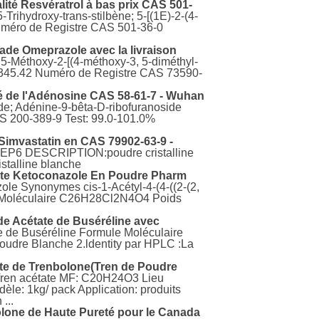
lité Resvératrol à bas prix CAS 501-
-Trihydroxy-trans-stilbène; 5-[(1E)-2-(4-
uméro de Registre CAS 501-36-0
ade Omeprazole avec la livraison
-Méthoxy-2-[(4-méthoxy-3, 5-diméthyl-
e 345.42 Numéro de Registre CAS 73590-
é de l'Adénosine CAS 58-61-7 - Wuhan
e; Adénine-9-bêta-D-ribofuranoside
 200-389-9 Test: 99.0-101.0%
Simvastatin en CAS 79902-63-9 -
 EP6 DESCRIPTION:poudre cristalline
talline blanche
te Ketoconazole En Poudre Pharm
ole Synonymes cis-1-Acétyl-4-(4-((2-(2,
le Moléculaire C26H28Cl2N4O4 Poids
de Acétate de Buséréline avec
te de Buséréline Formule Moléculaire
dre Blanche 2.ldentity par HPLC :La
te de Trenbolone(Tren de Poudre
Tren acétate MF: C20H24O3 Lieu
le: 1kg/ pack Application: produits
...
lone de Haute Pureté pour le Canada