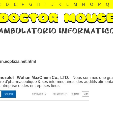
C
D
E
F
G
H
I
J
K
L
M
N
O
P
Q
n.ecplaza.net.html
anozolol - Wuhan MaxChem Co., LTD.
- Nous sommes une grand
re d'pharmaceutique & ses intermédiaires, des additifs alimentair
entreprise et des entreprises liées