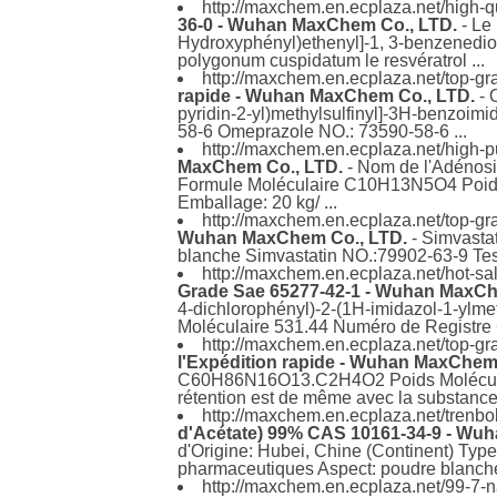
http://maxchem.en.ecplaza.net/high-q
36-0 - Wuhan MaxChem Co., LTD.
- Le 
Hydroxyphényl)ethenyl]-1, 3-benzenedi
polygonum cuspidatum le resvératrol ...
http://maxchem.en.ecplaza.net/top-
rapide - Wuhan MaxChem Co., LTD.
- 
pyridin-2-yl)methylsulfinyl]-3H-benzo
58-6 Omeprazole NO.: 73590-58-6 ...
http://maxchem.en.ecplaza.net/high-
MaxChem Co., LTD.
- Nom de l'Adénosi
Formule Moléculaire C10H13N5O4 Poids
Emballage: 20 kg/ ...
http://maxchem.en.ecplaza.net/top-g
Wuhan MaxChem Co., LTD.
- Simvasta
blanche Simvastatin NO.:79902-63-9 Te
http://maxchem.en.ecplaza.net/hot-
Grade Sae 65277-42-1 - Wuhan MaxCh
4-dichlorophényl)-2-(1H-imidazol-1-ylm
Moléculaire 531.44 Numéro de Registre
http://maxchem.en.ecplaza.net/top-g
l'Expédition rapide - Wuhan MaxChem
C60H86N16O13.C2H4O2 Poids Moléculair
rétention est de même avec la substance
http://maxchem.en.ecplaza.net/trenb
d'Acétate) 99% CAS 10161-34-9 - Wu
d'Origine: Hubei, Chine (Continent) Typ
pharmaceutiques Aspect: poudre blanche
http://maxchem.en.ecplaza.net/99-7-