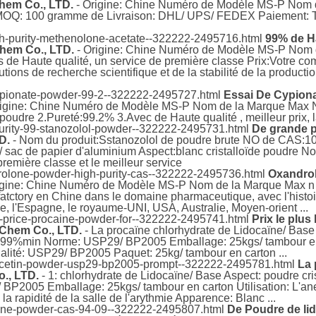
hem Co., LTD.
- Origine: Chine Numéro de Modèle MS-P Nom 
 MOQ: 100 gramme de Livraison: DHL/ UPS/ FEDEX Paiement: T/
gh-purity-methenolone-acetate--322222-2495716.html
99% de H
hem Co., LTD.
- Origine: Chine Numéro de Modèle MS-P Nom
 de Haute qualité, un service de première classe Prix:Votre co
tions de recherche scientifique et de la stabilité de la producti
cypionate-powder-99-2--322222-2495727.html
Essai De Cypiona
rigine: Chine Numéro de Modèle MS-P Nom de la Marque Max 
oudre 2.Pureté:99.2% 3.Avec de Haute qualité , meilleur prix, la
purity-99-stanozolol-powder--322222-2495731.html
De grande 
D.
- Nom du produit:Sstanozolol de poudre brute NO de CAS:10
c de papier d'aluminium Aspect:blanc cristalloïde poudre Nom
première classe et le meilleur service
rolone-powder-high-purity-cas--322222-2495736.html
Oxandrol
igine: Chine Numéro de Modèle MS-P Nom de la Marque Max n °
 fatctory en Chine dans le domaine pharmaceutique, avec l'hist
ne, l'Espagne, le royaume-UNI, USA, Australie, Moyen-orient ...
t-price-procaine-powder-for--322222-2495741.html
Prix le plus
Chem Co., LTD.
- La procaïne chlorhydrate de Lidocaïne/ Base 
té: 99%min Norme: USP29/ BP2005 Emballage: 25kgs/ tambour en 
ité: USP29/ BP2005 Paquet: 25kg/ tambour en carton ...
acetin-powder-usp29-bp2005-prompt--322222-2495781.html
La
., LTD.
- 1: chlorhydrate de Lidocaïne/ Base Aspect: poudre cri
P2005 Emballage: 25kgs/ tambour en carton Utilisation: L'anes
la rapidité de la salle de l'arythmie Apparence: Blanc ...
caine-powder-cas-94-09--322222-2495807.html
De Poudre de lid