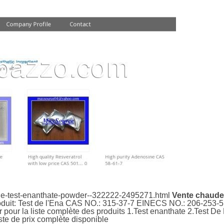
ale-test-enanthate-powder--322222-2495271.html
Vente chaude
oduit: Test de l'Ena CAS NO.: 315-37-7 EINECS NO.: 206-253-5
 pour la liste complète des produits 1.Test enanthate 2.Test De
ste de prix complète disponible