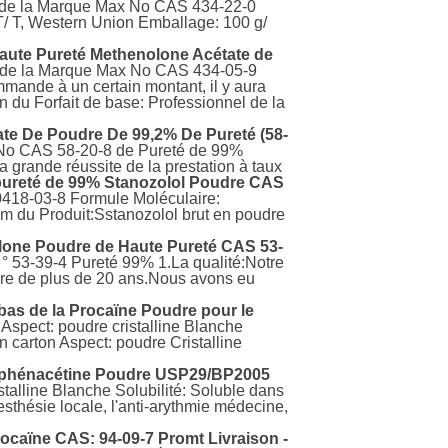
de la Marque Max No CAS 434-22-0
 T, Western Union Emballage: 100 g/
aute Pureté Methenolone Acétate de
 de la Marque Max No CAS 434-05-9
mmande à un certain montant, il y aura
on du Forfait de base: Professionnel de la
te De Poudre De 99,2% De Pureté (58-
No CAS 58-20-8 de Pureté de 99%
 grande réussite de la prestation à taux
pureté de 99% Stanozolol Poudre CAS
418-03-8 Formule Moléculaire:
 du Produit:Sstanozolol brut en poudre
one Poudre de Haute Pureté CAS 53-
 53-39-4 Pureté 99% 1.La qualité:Notre
oire de plus de 20 ans.Nous avons eu
 bas de la Procaïne Poudre pour le
Aspect: poudre cristalline Blanche
carton Aspect: poudre Cristalline
 phénacétine Poudre USP29/BP2005
stalline Blanche Solubilité: Soluble dans
thésie locale, l'anti-arythmie médecine,
ocaïne CAS: 94-09-7 Promt Livraison -