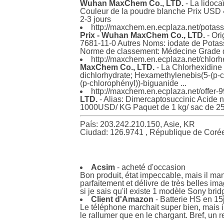
Wuhan MaxChem Co., LTD.
- La lidoc
Couleur de la poudre blanche Prix USD 4
2-3 jours
http://maxchem.en.ecplaza.net/potas
Prix - Wuhan MaxChem Co., LTD.
- Or
7681-11-0 Autres Noms: iodate de Potass
Norme de classement: Médecine Grade 
http://maxchem.en.ecplaza.net/chlor
MaxChem Co., LTD.
- La Chlorhexidine
dichlorhydrate; Hexamethylenebis(5-(p-c
(p-chlorophényl))-biguanide ...
http://maxchem.en.ecplaza.net/offer
LTD.
- Alias: Dimercaptosuccinic Acide
1000USD/ KG Paquet de 1 kg/ sac de 25
País: 203.242.210.150, Asie, KR
Ciudad: 126.9741 , République de Coré
Acsim
- acheté d'occasion
Bon produit, état impeccable, mais il ma
parfaitement et délivre de très belles i
si je sais qu'il existe 1 modèle Sony bri
Client d'Amazon
- Batterie HS en 15
Le téléphone marchait super bien, mais il
le rallumer que en le chargant. Bref, un r