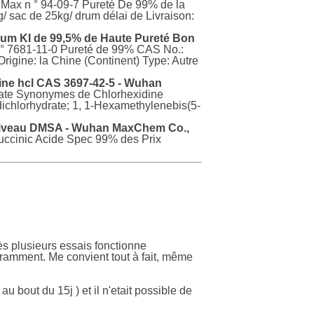
Max n ° 94-09-7 Pureté De 99% de la
 sac de 25kg/ drum délai de Livraison:
ium KI de 99,5% de Haute Pureté Bon
° 7681-11-0 Pureté de 99% CAS No.:
igine: la Chine (Continent) Type: Autre
ine hcl CAS 3697-42-5 - Wuhan
drate Synonymes de Chlorhexidine
dichlorhydrate; 1, 1-Hexamethylenebis(5-
niveau DMSA - Wuhan MaxChem Co.,
uccinic Acide Spec 99% des Prix
ès plusieurs essais fonctionne
uramment. Me convient tout à fait, même
 bout du 15j ) et il n'etait possible de