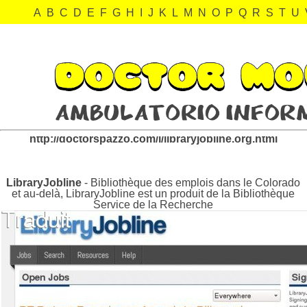
A
B
C
D
E
F
G
H
I
J
K
L
M
N
O
P
Q
R
S
T
U
libraryjobline.org Revisión:
http://doctorspazzo.com/l/libraryjobline.org.html
LibraryJobline
- Bibliothèque des emplois dans le Colorado
et au-delà, LibraryJobline est un produit de la Bibliothèque
Service de la Recherche