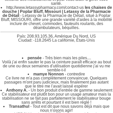
santé.
http://www.letassypharmacy.com/contact-us
les chaises de
douche | Poplar Bluff, Missouri | Letassy de la Pharmacie
de Détail
- Letassy de la Pharmacie de Détail, situé à Poplar
Bluff, MISSOURI, offre une grande variété d'aides à la mobilité
inclure de chevet, commodes, fauteuils roulants, des
déambulateurs, béquilles.
País: 208.93.105.36, Amérique Du Nord, US
Ciudad: -118.2645 La californie, États-Unis
pensée
- Très bien mais les piles....
Voilà j'ai enfin sauter le pas la ceinture paraît efficace au bout
de une ou deux semaines d'utilisation quotidienne j'ai vu me
semble-t-il
mamye Nonnon
- contredire
Ce livre ne m'a pas complètement convaincue. Quelques
passages m'ont paru judicieux, mais finalement pas autant
que le titre me l'avait laissé espérer
Anthony A.
- Un bon produit d'entrée de gamme seulement
Ce stabilisateur est plutôt bon pour un usage amateur mais la
stabilisation ne se fait pas parfaitement le stabilisateur bouge
sans arrêts et pourtant il est bien réglé !
Transathul
- Tout est dit que nous savons déjà mais que
nous n'osons agir!