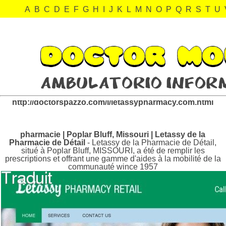
A
B
C
D
E
F
G
H
I
J
K
L
M
N
O
P
Q
R
S
T
U
letassypharmacy.com Revisión:
http://doctorspazzo.com/l/letassypharmacy.com.html
pharmacie | Poplar Bluff, Missouri | Letassy de la
Pharmacie de Détail
- Letassy de la Pharmacie de Détail,
situé à Poplar Bluff, MISSOURI, a été de remplir les
prescriptions et offrant une gamme d'aides à la mobilité de la
communauté wince 1957