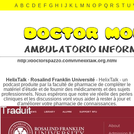
A
B
C
D
E
F
G
H
I
J
K
L
M
N
O
P
Q
R
S
T
U
helixtalk.org Revisión:
http://doctorspazzo.com/h/helixtalk.org.html
HelixTalk · Rosalind Franklin Université
- HelixTalk - un
podcast produite par la faculté de pharmacie de compléter le
matériel d'étude et de fournir des médicaments et des sujets
professionnels. Nous espérons que notre vie réelle des perles
cliniques et les discussions vont vous aider à rester à jour et
d'améliorer votre pharmacie de connaissances.