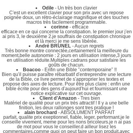
Odile
- Un très bon clavier
C'est un excellent clavier pour son prix avec un repose
poignée doux, un rétro-éclairage magnifique et des touches
macros très facilement programmable.
corinne
- efficace
efficace en ce qui concerne la constipation. le premier jour j'en
ai pris 3, le deuxième 2.je souffrais de constipation chronique
et là merci je me sens libérée.
André BRUNEL
- Aucun regrets
Très bonne montre connectée,certainement la meilleure du
moment,belle autonomie : 2 jours en utilisation intense,3 jours
en utilisation réduite.Multiples cadrans pour satisfaire les
goûts de chacun.
Boacoo
- Enfin une Bible "contemporaine" !!
Bien qu'il puisse paraître rébarbatif d'entreprendre une lecture
de la Bible, ce livre permet de s'approprier les textes et
propose des axes de lecture. Pour être plus claire : enfin une
bible écrite pour des gens d'aujourd'hui et fournissant une
notice explicative sur cet ouvrage.
Client d'Amazon
- Tres bien
Matériel de qualité pour un prix très attractif ! Il y a une belle
finition, les deux rallonges sont tres pratique !
alain brochard
- ABSOLUMENT PARFAIT
parfait, qualite prix exeptionnel, fiable, leger, performant.je le
conseille vivement, meme pour les nons bricoleurs.je n ai pas
de mot pour vous le conseiller.d ailleur lisez les
commentaires.comme quoi on peut faire un bon produit.avec