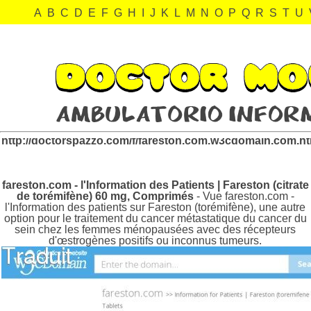
A
B
C
D
E
F
G
H
I
J
K
L
M
N
O
P
Q
R
S
T
U
fareston.com.w3cdomain.com Revisión:
http://doctorspazzo.com/f/fareston.com.w3cdomain.com.h
fareston.com - l'Information des Patients | Fareston (citrate
de torémifène) 60 mg, Comprimés
- Vue fareston.com -
l'Information des patients sur Fareston (torémifène), une autre
option pour le traitement du cancer métastatique du cancer du
sein chez les femmes ménopausées avec des récepteurs
d'œstrogènes positifs ou inconnus tumeurs.