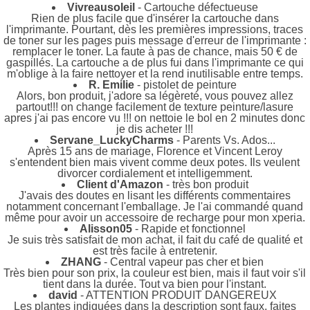
Vivreausoleil
- Cartouche défectueuse
Rien de plus facile que d'insérer la cartouche dans
l'imprimante. Pourtant, dès les premières impressions, traces
de toner sur les pages puis message d'erreur de l'imprimante :
remplacer le toner. La faute à pas de chance, mais 50 € de
gaspillés. La cartouche a de plus fui dans l'imprimante ce qui
m'oblige à la faire nettoyer et la rend inutilisable entre temps.
R. Emilie
- pistolet de peinture
Alors, bon produit, j'adore sa légèreté, vous pouvez allez
partout!!! on change facilement de texture peinture/lasure
apres j'ai pas encore vu !!! on nettoie le bol en 2 minutes donc
je dis acheter !!!
Servane_LuckyCharms
- Parents Vs. Ados...
Après 15 ans de mariage, Florence et Vincent Leroy
s'entendent bien mais vivent comme deux potes. Ils veulent
divorcer cordialement et intelligemment.
Client d'Amazon
- très bon produit
J'avais des doutes en lisant les différents commentaires
notamment concernant l'emballage. Je l'ai commandé quand
même pour avoir un accessoire de recharge pour mon xperia.
Alisson05
- Rapide et fonctionnel
Je suis très satisfait de mon achat, il fait du café de qualité et
est très facile à entretenir.
ZHANG
- Central vapeur pas cher et bien
Très bien pour son prix, la couleur est bien, mais il faut voir s'il
tient dans la durée. Tout va bien pour l'instant.
david
- ATTENTION PRODUIT DANGEREUX
Les plantes indiquées dans la description sont faux, faites