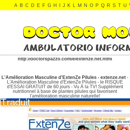
A
B
C
D
E
F
G
H
I
J
K
L
M
N
O
P
Q
R
S
T
U
extenze.net Revisión:
http://doctorspazzo.com/e/extenze.net.html
L'Amélioration Masculine d'ExtenZe Pilules - extenze.net
-
L'Amélioration Masculine d'ExtenZe Pilules - le RISQUE
d'ESSAI GRATUIT de 60 jours - Vu À la TV! Supplément
nutritionnel à base de plantes pilules qui favorisent
l'amélioration masculine naturelle!