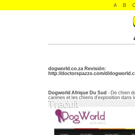
A
B
dogworld.co.za Revisión:
http://doctorspazzo.com/d/dogworld.c
Dogworld Afrique Du Sud
- De chien du
canines et les chiens d'exposition dans l