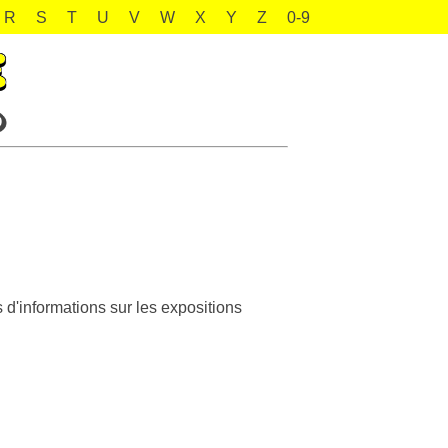
R
S
T
U
V
W
X
Y
Z
0-9
d'informations sur les expositions