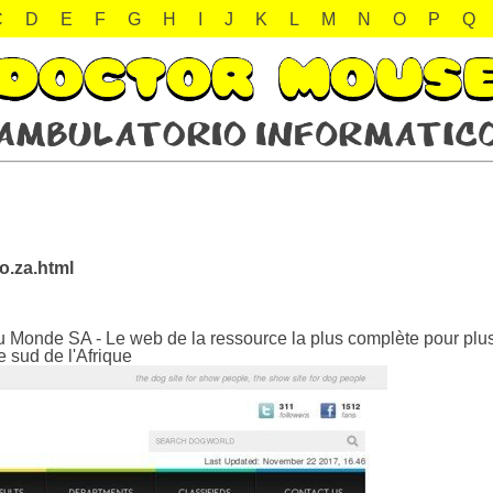
C
D
E
F
G
H
I
J
K
L
M
N
O
P
Q
o.za.html
 Monde SA - Le web de la ressource la plus complète pour plus 
e sud de l'Afrique