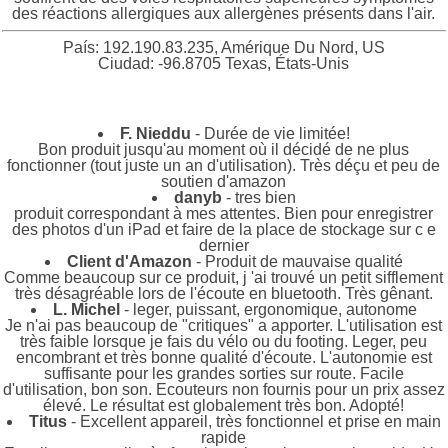
des réactions allergiques aux allergènes présents dans l'air.
País: 192.190.83.235, Amérique Du Nord, US
Ciudad: -96.8705 Texas, États-Unis
F. Nieddu
- Durée de vie limitée!
Bon produit jusqu'au moment où il décidé de ne plus
fonctionner (tout juste un an d'utilisation). Très déçu et peu de
soutien d'amazon
danyb
- tres bien
produit correspondant à mes attentes. Bien pour enregistrer
des photos d'un iPad et faire de la place de stockage sur c e
dernier
Client d'Amazon
- Produit de mauvaise qualité
Comme beaucoup sur ce produit, j 'ai trouvé un petit sifflement
très désagréable lors de l'écoute en bluetooth. Très gênant.
L. Michel
- leger, puissant, ergonomique, autonome
Je n'ai pas beaucoup de "critiques" a apporter. L'utilisation est
très faible lorsque je fais du vélo ou du footing. Leger, peu
encombrant et très bonne qualité d'écoute. L'autonomie est
suffisante pour les grandes sorties sur route. Facile
d'utilisation, bon son. Ecouteurs non fournis pour un prix assez
élevé. Le résultat est globalement très bon. Adopté!
Titus
- Excellent appareil, très fonctionnel et prise en main
rapide