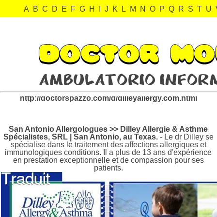
A
B
C
D
E
F
G
H
I
J
K
L
M
N
O
P
Q
R
S
T
U
dilleyallergy.com Revisión:
http://doctorspazzo.com/d/dilleyallergy.com.html
San Antonio Allergologues >> Dilley Allergie & Asthme
Spécialistes, SRL | San Antonio, au Texas.
- Le dr Dilley se
spécialise dans le traitement des affections allergiques et
immunologiques conditions. Il a plus de 13 ans d'expérience
en prestation exceptionnelle et de compassion pour ses
patients.