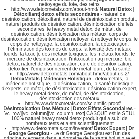
nettoyage du foie, des reins
http://www.detoxmetals.com/about-hmd/
Natural Detox |
Détoxifiant| detox effets secondaires
- naturel de
désintoxication, détoxifiant, naturel de désintoxication produit,
naturel produits de désintoxication, désintoxication d'effets
secondaires, le heavy metal detox, de métal, de
désintoxication, désintoxication des métaux, corps de
désintoxication, désintoxication nettoyer, à nettoyer le corps, le
corps de nettoyage, la désintoxication, la détoxication,
l'élimination des toxines du corps, la toxicité des métaux
lourds, la toxicité des métaux toxiques, les métaux lourds, le
mercure de désintoxication, l'intoxication au mercure, bio
detox, naturel de désintoxication, cure de désintoxication,
détoxifier, l'empoisonnement de métal lourd, de la santé
http://www.detoxmetals.com/about-hmd/about-us-2/
DetoxMetals | Médecine Holistique
- detoxmetals, la
médecine holistique, la désintoxication, la santé holistique
d'experts, de métal, de désintoxication, désintoxication expert,
le heavy metal detox, de métal, de désintoxication,
désintoxication des métaux
http://www.detoxmetals.com/scientific-proof/
Désintoxication Des Métaux | Detox Effets Secondaires
-
[vc_row][vc_column][vc_column_text] CASQUE est le SEUL
100% naturel heavy metal detox produit qui a subi de
nombreux tests et a été scientifiquement
http://www.detoxmetals.com/inventor/
Detox Expert | Dr
George Georgiou
- Le dr George Georgiou est l'un des
principaux experts dans le domaine de la santé holistique et