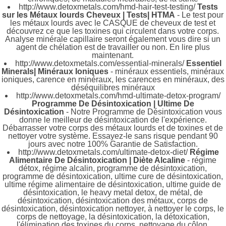
http://www.detoxmetals.com/hmd-hair-test-testing/
Tests
sur les Métaux lourds Cheveux | Tests| HTMA
- Le test pour
les métaux lourds avec le CASQUE de cheveux de test et
découvrez ce que les toxines qui circulent dans votre corps.
Analyse minérale capillaire seront également vous dire si un
agent de chélation est de travailler ou non. En lire plus
maintenant.
http://www.detoxmetals.com/essential-minerals/
Essentiel
Minerals| Minéraux Ioniques
- minéraux essentiels, minéraux
ioniques, carence en minéraux, les carences en minéraux, des
déséquilibres minéraux
http://www.detoxmetals.com/hmd-ultimate-detox-program/
Programme De Désintoxication | Ultime De
Désintoxication
- Notre Programme de Désintoxication vous
donne le meilleur de désintoxication de l'expérience.
Débarrasser votre corps des métaux lourds et de toxines et de
nettoyer votre système. Essayez-le sans risque pendant 90
jours avec notre 100% Garantie de Satisfaction.
http://www.detoxmetals.com/ultimate-detox-diet/
Régime
Alimentaire De Désintoxication | Diète Alcaline
- régime
détox, régime alcalin, programme de désintoxication,
programme de désintoxication, ultime cure de désintoxication,
ultime régime alimentaire de désintoxication, ultime guide de
désintoxication, le heavy metal detox, de métal, de
désintoxication, désintoxication des métaux, corps de
désintoxication, désintoxication nettoyer, à nettoyer le corps, le
corps de nettoyage, la désintoxication, la détoxication,
l'élimination des toxines du corps, nettoyage du côlon,