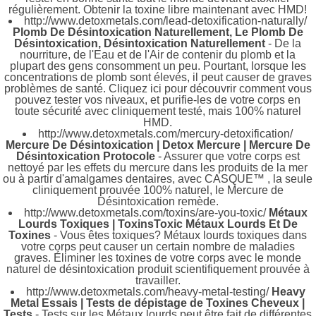
régulièrement. Obtenir la toxine libre maintenant avec HMD!
http://www.detoxmetals.com/lead-detoxification-naturally/
Plomb De Désintoxication Naturellement, Le Plomb De
Désintoxication, Désintoxication Naturellement
- De la
nourriture, de l'Eau et de l'Air de contenir du plomb et la
plupart des gens consomment un peu. Pourtant, lorsque les
concentrations de plomb sont élevés, il peut causer de graves
problèmes de santé. Cliquez ici pour découvrir comment vous
pouvez tester vos niveaux, et purifie-les de votre corps en
toute sécurité avec cliniquement testé, mais 100% naturel
HMD.
http://www.detoxmetals.com/mercury-detoxification/
Mercure De Désintoxication | Detox Mercure | Mercure De
Désintoxication Protocole
- Assurer que votre corps est
nettoyé par les effets du mercure dans les produits de la mer
ou à partir d'amalgames dentaires, avec CASQUE™ , la seule
cliniquement prouvée 100% naturel, le Mercure de
Désintoxication remède.
http://www.detoxmetals.com/toxins/are-you-toxic/
Métaux
Lourds Toxiques | ToxinsToxic Métaux Lourds Et De
Toxines
- Vous êtes toxiques? Métaux lourds toxiques dans
votre corps peut causer un certain nombre de maladies
graves. Éliminer les toxines de votre corps avec le monde
naturel de désintoxication produit scientifiquement prouvée à
travailler.
http://www.detoxmetals.com/heavy-metal-testing/
Heavy
Metal Essais | Tests de dépistage de Toxines Cheveux |
Tests
- Tests sur les Métaux lourds peut être fait de différentes