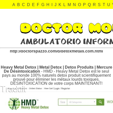
A
B
C
D
E
F
G
H
I
J
K
L
M
N
O
P
Q
R
S
T
U
detoxmetals.com Revisión:
http://doctorspazzo.com/d/detoxmetals.com.html
Heavy Metal Detox | Metal Detox | Detox Produits | Mercure
De Désintoxication
- HMD - Heavy Metal Detox est le seul
pays au monde 100% naturels detox produit scientifiquement
prouvé pour éliminer les métaux lourds toxiques.
DÉSINTOXICATION de votre corps MAINTENANT!