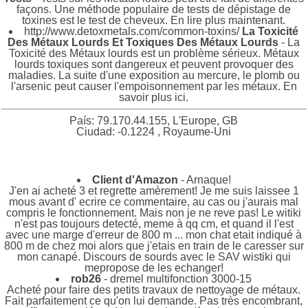
façons. Une méthode populaire de tests de dépistage de
toxines est le test de cheveux. En lire plus maintenant.
http://www.detoxmetals.com/common-toxins/
La Toxicité
Des Métaux Lourds Et Toxiques Des Métaux Lourds
- La
Toxicité des Métaux lourds est un problème sérieux. Métaux
lourds toxiques sont dangereux et peuvent provoquer des
maladies. La suite d'une exposition au mercure, le plomb ou
l'arsenic peut causer l'empoisonnement par les métaux. En
savoir plus ici.
País: 79.170.44.155, L'Europe, GB
Ciudad: -0.1224 , Royaume-Uni
Client d'Amazon
- Arnaque!
J'en ai acheté 3 et regrette amèrement! Je me suis laissee 1
mous avant d' ecrire ce commentaire, au cas ou j'aurais mal
compris le fonctionnement. Mais non je ne reve pas! Le witiki
n'est pas toujours detecté, meme à qq cm, et quand il l'est
avec une marge d'erreur de 800 m ... mon chat etait indiqué à
800 m de chez moi alors que j'etais en train de le caresser sur
mon canapé. Discours de sourds avec le SAV wistiki qui
mepropose de les echanger!
rob26
- dremel multifonction 3000-15
Acheté pour faire des petits travaux de nettoyage de métaux.
Fait parfaitement ce qu'on lui demande. Pas très encombrant,