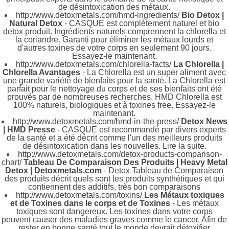
de désintoxication des métaux.
http://www.detoxmetals.com/hmd-ingredients/
Bio Detox |
Natural Detox
- CASQUE est complètement naturel et bio
detox produit. Ingrédients naturels comprennent la chlorella et
la coriandre. Garanti pour éliminer les métaux lourds et
d'autres toxines de votre corps en seulement 90 jours.
Essayez-le maintenant.
http://www.detoxmetals.com/chlorella-facts/
La Chlorella |
Chlorella Avantages
- La Chlorella est un super aliment avec
une grande variété de bienfaits pour la santé. La Chlorella est
parfait pour le nettoyage du corps et de ses bienfaits ont été
prouvés par de nombreuses recherches. HMD Chlorella est
100% naturels, biologiques et à toxines free. Essayez-le
maintenant.
http://www.detoxmetals.com/hmd-in-the-press/
Detox News
| HMD Presse
- CASQUE est recommandé par divers experts
de la santé et a été décrit comme l'un des meilleurs produits
de désintoxication dans les nouvelles. Lire la suite.
http://www.detoxmetals.com/detox-products-comparison-
chart/
Tableau De Comparaison Des Produits | Heavy Metal
Detox | Detoxmetals.com
- Detox Tableau de Comparaison
des produits décrit quels sont les produits synthétiques et qui
contiennent des additifs, très bon comparaisons
http://www.detoxmetals.com/toxins/
Les Métaux toxiques
et de Toxines dans le corps et de Toxines
- Les métaux
toxiques sont dangereux. Les toxines dans votre corps
peuvent causer des maladies graves comme le cancer. Afin de
rester en bonne santé tout le monde devrait détoxifier