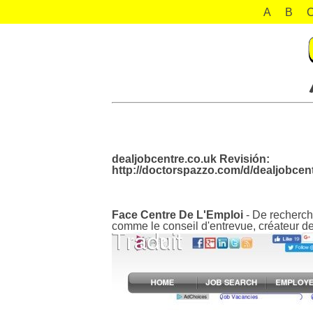
A
B
dealjobcentre.co.uk Revisión:
http://doctorspazzo.com/d/dealjobcent
Face Centre De L'Emploi
- De recherche
comme le conseil d'entrevue, créateur de