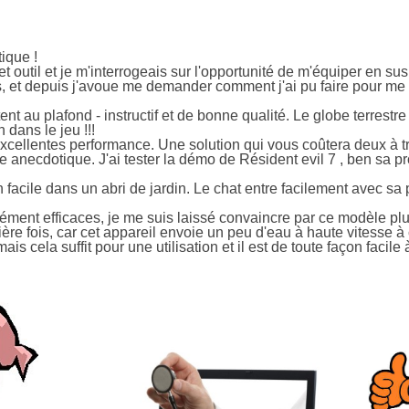
tique !
outil et je m'interrogeais sur l'opportunité de m'équiper en sus 
, et depuis j'avoue me demander comment j'ai pu faire pour me p
ttent au plafond - instructif et de bonne qualité. Le globe terrestre
dans le jeu !!!
,excellentes performance. Une solution qui vous coûtera deux à t
necdotique. J'ai tester la démo de Résident evil 7 , ben sa prome
n facile dans un abri de jardin. Le chat entre facilement avec sa 
rcément efficaces, je me suis laissé convaincre par ce modèle plu
ière fois, car cet appareil envoie un peu d'eau à haute vitesse à 
mais cela suffit pour une utilisation et il est de toute façon facile 