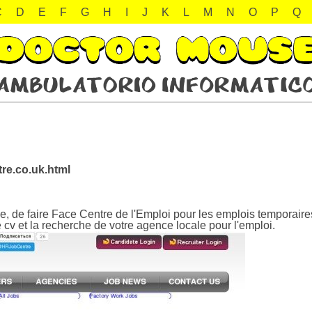
C
D
E
F
G
H
I
J
K
L
M
N
O
P
Q
re.co.uk.html
, de faire Face Centre de l'Emploi pour les emplois temporaires
 cv et la recherche de votre agence locale pour l'emploi.