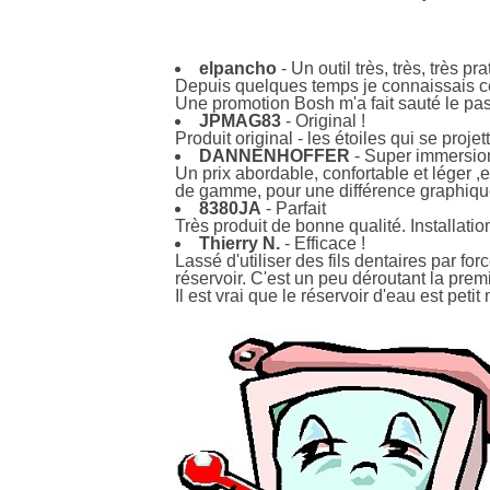
elpancho
- Un outil très, très, très pra
Depuis quelques temps je connaissais cet 
Une promotion Bosh m'a fait sauté le pas
JPMAG83
- Original !
Produit original - les étoiles qui se proje
DANNENHOFFER
- Super immersion 
Un prix abordable, confortable et léger 
de gamme, pour une différence graphique a
8380JA
- Parfait
Très produit de bonne qualité. Installatio
Thierry N.
- Efficace !
Lassé d'utiliser des fils dentaires par fo
réservoir. C'est un peu déroutant la prem
Il est vrai que le réservoir d'eau est petit 