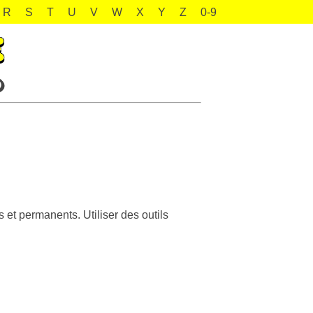
R
S
T
U
V
W
X
Y
Z
0-9
 et permanents. Utiliser des outils