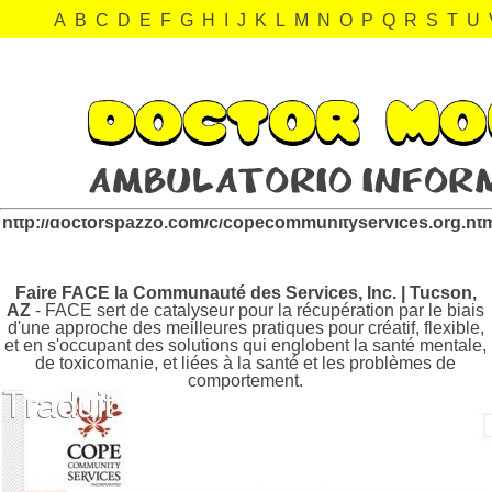
A
B
C
D
E
F
G
H
I
J
K
L
M
N
O
P
Q
R
S
T
U
copecommunityservices.org Revisión:
http://doctorspazzo.com/c/copecommunityservices.org.ht
Faire FACE la Communauté des Services, Inc. | Tucson,
AZ
- FACE sert de catalyseur pour la récupération par le biais
d'une approche des meilleures pratiques pour créatif, flexible,
et en s'occupant des solutions qui englobent la santé mentale,
de toxicomanie, et liées à la santé et les problèmes de
comportement.