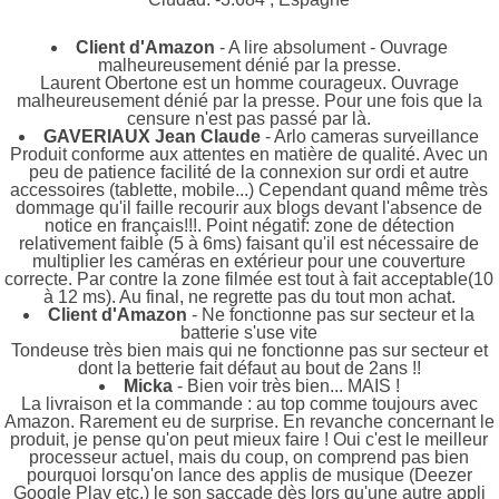
Client d'Amazon
- A lire absolument - Ouvrage
malheureusement dénié par la presse.
Laurent Obertone est un homme courageux. Ouvrage
malheureusement dénié par la presse. Pour une fois que la
censure n'est pas passé par là.
GAVERIAUX Jean Claude
- Arlo cameras surveillance
Produit conforme aux attentes en matière de qualité. Avec un
peu de patience facilité de la connexion sur ordi et autre
accessoires (tablette, mobile...) Cependant quand même très
dommage qu'il faille recourir aux blogs devant l'absence de
notice en français!!!. Point négatif: zone de détection
relativement faible (5 à 6ms) faisant qu'il est nécessaire de
multiplier les caméras en extérieur pour une couverture
correcte. Par contre la zone filmée est tout à fait acceptable(10
à 12 ms). Au final, ne regrette pas du tout mon achat.
Client d'Amazon
- Ne fonctionne pas sur secteur et la
batterie s'use vite
Tondeuse très bien mais qui ne fonctionne pas sur secteur et
dont la betterie fait défaut au bout de 2ans !!
Micka
- Bien voir très bien... MAIS !
La livraison et la commande : au top comme toujours avec
Amazon. Rarement eu de surprise. En revanche concernant le
produit, je pense qu'on peut mieux faire ! Oui c'est le meilleur
processeur actuel, mais du coup, on comprend pas bien
pourquoi lorsqu'on lance des applis de musique (Deezer
Google Play etc.) le son saccade dès lors qu'une autre appli