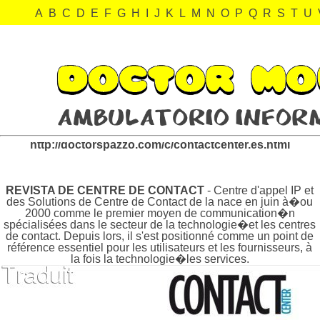
A
B
C
D
E
F
G
H
I
J
K
L
M
N
O
P
Q
R
S
T
U
contactcenter.es Revisión:
http://doctorspazzo.com/c/contactcenter.es.html
REVISTA DE CENTRE DE CONTACT
- Centre d'appel IP et
des Solutions de Centre de Contact de la nace en juin à�ou
2000 comme le premier moyen de communication�n
spécialisées dans le secteur de la technologie�et les centres
de contact. Depuis lors, il s'est positionné comme un point de
référence essentiel pour les utilisateurs et les fournisseurs, à
la fois la technologie�les services.