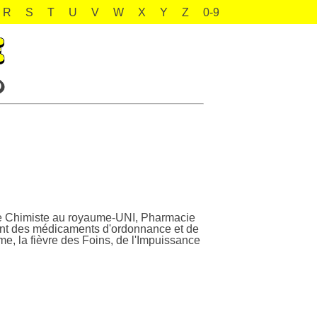
R
S
T
U
V
W
X
Y
Z
0-9
re Chimiste au royaume-UNI, Pharmacie
ent des médicaments d'ordonnance et de
e, la fièvre des Foins, de l'Impuissance