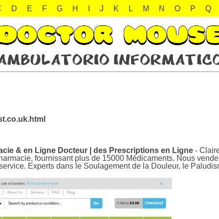
C
D
E
F
G
H
I
J
K
L
M
N
O
P
Q
t.co.uk.html
cie & en Ligne Docteur | des Prescriptions en Ligne
- Clai
a pharmacie, fournissant plus de 15000 Médicaments. Nous vend
ervice. Experts dans le Soulagement de la Douleur, le Paludism