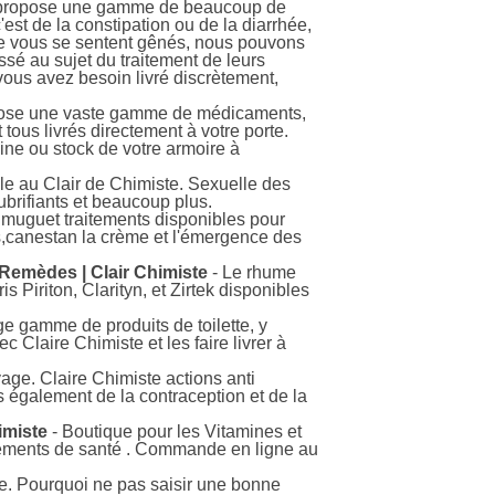
e propose une gamme de beaucoup de
est de la constipation ou de la diarrhée,
que vous se sentent gênés, nous pouvons
é au sujet du traitement de leurs
vous avez besoin livré discrètement,
pose une vaste gamme de médicaments,
tous livrés directement à votre porte.
aine ou stock de votre armoire à
le au Clair de Chimiste. Sexuelle des
ubrifiants et beaucoup plus.
muguet traitements disponibles pour
res,canestan la crème et l'émergence des
emèdes | Clair Chimiste
- Le rhume
 Piriton, Clarityn, et Zirtek disponibles
ge gamme de produits de toilette, y
Claire Chimiste et les faire livrer à
age. Claire Chimiste actions anti
 également de la contraception et de la
imiste
- Boutique pour les Vitamines et
pléments de santé . Commande en ligne au
e. Pourquoi ne pas saisir une bonne