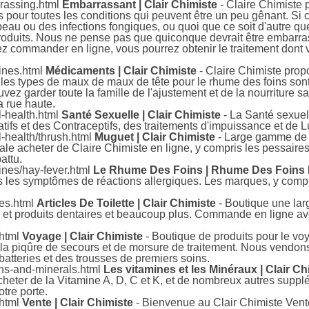
rrassing.html
Embarrassant | Clair Chimiste
- Claire Chimist
 pour toutes les conditions qui peuvent être un peu gênant. Si c'
a peau ou des infections fongiques, ou quoi que ce soit d'autre 
oduits. Nous ne pense pas que quiconque devrait être embarrass
z commander en ligne, vous pourrez obtenir le traitement dont 
ines.html
Médicaments | Clair Chimiste
- Claire Chimiste pro
 les types de maux de maux de tête pour le rhume des foins sont 
vez garder toute la famille de l'ajustement et de la nourriture s
a rue haute.
l-health.html
Santé Sexuelle | Clair Chimiste
- La Santé sexuel
tifs et des Contraceptifs, des traitements d'impuissance et de L
l-health/thrush.html
Muguet | Clair Chimiste
- Large gamme de 
 orale acheter de Claire Chimiste en ligne, y compris les pessai
attu.
ines/hay-fever.html
Le Rhume Des Foins | Rhume Des Foins R
ous les symptômes de réactions allergiques. Les marques, y compris
ies.html
Articles De Toilette | Clair Chimiste
- Boutique une lar
 et produits dentaires et beaucoup plus. Commande en ligne avec 
.html
Voyage | Clair Chimiste
- Boutique de produits pour le voy
 la piqûre de secours et de morsure de traitement. Nous vendons
batteries et des trousses de premiers soins.
ins-and-minerals.html
Les vitamines et les Minéraux | Clair Ch
heter de la Vitamine A, D, C et K, et de nombreux autres sup
otre porte.
.html
Vente | Clair Chimiste
- Bienvenue au Clair Chimiste Vent