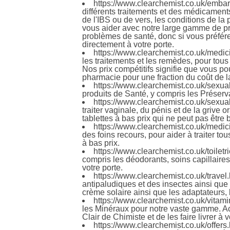
https://www.clearchemist.co.uk/emba
différents traitements et des médicaments
de l'IBS ou de vers, les conditions de l
vous aider avec notre large gamme de pr
problèmes de santé, donc si vous préfére
directement à votre porte.
https://www.clearchemist.co.uk/medic
les traitements et les remèdes, pour tous
Nos prix compétitifs signifie que vous pou
pharmacie pour une fraction du coût de l
https://www.clearchemist.co.uk/sexua
produits de Santé, y compris les Préserva
https://www.clearchemist.co.uk/sexua
traiter vaginale, du pénis et de la grive
tablettes à bas prix qui ne peut pas être b
https://www.clearchemist.co.uk/medic
des foins recours, pour aider à traiter t
à bas prix.
https://www.clearchemist.co.uk/toiletr
compris les déodorants, soins capillaires
votre porte.
https://www.clearchemist.co.uk/travel
antipaludiques et des insectes ainsi que
crème solaire ainsi que les adaptateurs, 
https://www.clearchemist.co.uk/vitam
les Minéraux pour notre vaste gamme. Ac
Clair de Chimiste et de les faire livrer à v
https://www.clearchemist.co.uk/offers