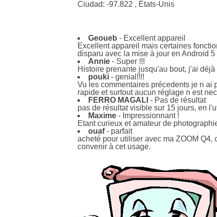
Ciudad: -97.822 , États-Unis
Geoueb
- Excellent appareil
Excellent appareil mais certaines fonct
disparu avec la mise à jour en Android 
Annie
- Super !!!
Histoire prenante jusqu'au bout, j'ai déjà 
pouki
- genial!!!!
Vu les commentaires précedents je n ai p
rapide et surtout aucun réglage n est neces
FERRO MAGALI
- Pas de résultat
pas de résultat visible sur 15 jours, en l
Maxime
- Impressionnant !
Etant curieux et amateur de photographies
ouaf
- parfait
acheté pour utiliser avec ma ZOOM Q4, c'e
convenir à cet usage.