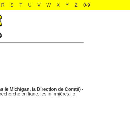
R
S
T
U
V
W
X
Y
Z
0-9
 le Michigan, la Direction de Comté)
-
herche en ligne, les infirmières, le