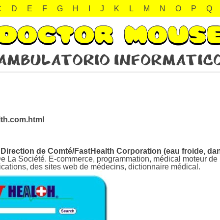
C
D
E
F
G
H
I
J
K
L
M
N
O
P
Q
lth.com.html
irection de Comté/FastHealth Corporation (eau froide, dans
De La Société. E-commerce, programmation, médical moteur de rec
lications, des sites web de médecins, dictionnaire médical.