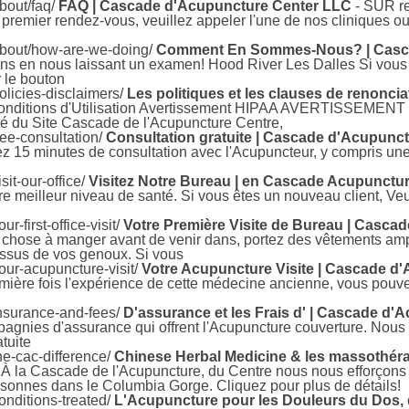
bout/faq/
FAQ | Cascade d'Acupuncture Center LLC
- SUR r
remier rendez-vous, veuillez appeler l'une de nos cliniques o
about/how-are-we-doing/
Comment En Sommes-Nous? | Casca
s en nous laissant un examen! Hood River Les Dalles Si vous s
r le bouton
licies-disclaimers/
Les politiques et les clauses de renonc
é Conditions d'Utilisation Avertissement HIPAA AVERTISSEMENT
ité du Site Cascade de l'Acupuncture Centre,
ee-consultation/
Consultation gratuite | Cascade d'Acupunc
ez 15 minutes de consultation avec l'Acupuncteur, y compris une
it-our-office/
Visitez Notre Bureau | en Cascade Acupunctu
tre meilleur niveau de santé. Si vous êtes un nouveau client, Ve
-first-office-visit/
Votre Première Visite de Bureau | Casca
chose à manger avant de venir dans, portez des vêtements amp
essus de vos genoux. Si vous
ur-acupuncture-visit/
Votre Acupuncture Visite | Cascade d
emière fois l'expérience de cette médecine ancienne, vous pouve
nsurance-and-fees/
D'assurance et les Frais d' | Cascade d
agnies d'assurance qui offrent l'Acupuncture couverture. Nous 
atuite
e-cac-difference/
Chinese Herbal Medicine & les massothéra
 À la Cascade de l'Acupuncture, du Centre nous nous efforçons 
rsonnes dans le Columbia Gorge. Cliquez pour plus de détails!
nditions-treated/
L'Acupuncture pour les Douleurs du Dos, de