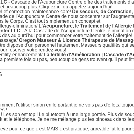
LLC
- Cascade de l'Acupuncture Centre offre des traitements d'ac
u et beaucoup plus. Cliquez ici ou appelez aujourd'hui!
lief-correction-maintenance-care/
De secours, de Correction, 
ade de l'Acupuncture Centre de nous concentrer sur l'augmentat
s le Corps. C'est tout simplement un concept et
lergy-elimination/
L'Acupuncture, le Traitement de l'Allergie
enter LLC
- À la Cascade de l'Acupuncture Centre, élimination d
dès aujourd'hui pour commencer votre traitement de l'allergie!
/massage/
Oregon Masseur & Licence Thérapeute de Massage
e dispose d'un personnel hautement Masseurs qualifiés qui se 
our réserver votre rendez-vous!
rtility-enhancement/
La fertilité d'Amélioration | Cascade d
a première fois ou pas, beaucoup de gens trouvent qu'il peut être
S
omment l'utiliser sinon en le portant je ne vois pas d'effets, touj
es !
 ! Les son est top ! Le bluetooth à une large portée. Plus de souci
 et le téléphone. Je ne me mélange plus les pinceaux dans les fi
leve pour ce que c est MAIS c est pratique, agreable, utile pour