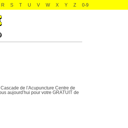
R
S
T
U
V
W
X
Y
Z
0-9
 Cascade de l'Acupuncture Centre de
-nous aujourd'hui pour votre GRATUIT de