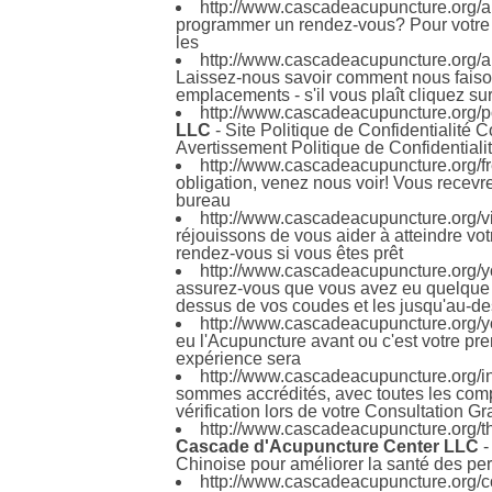
http://www.cascadeacupuncture.org/a
programmer un rendez-vous? Pour votre p
les
http://www.cascadeacupuncture.org/
Laissez-nous savoir comment nous faison
emplacements - s'il vous plaît cliquez su
http://www.cascadeacupuncture.org/po
LLC
- Site Politique de Confidentialit
Avertissement Politique de Confidential
http://www.cascadeacupuncture.org/fr
obligation, venez nous voir! Vous recevr
bureau
http://www.cascadeacupuncture.org/vis
réjouissons de vous aider à atteindre vo
rendez-vous si vous êtes prêt
http://www.cascadeacupuncture.org/your
assurez-vous que vous avez eu quelque 
dessus de vos coudes et les jusqu'au-d
http://www.cascadeacupuncture.org/yo
eu l'Acupuncture avant ou c'est votre pr
expérience sera
http://www.cascadeacupuncture.org/i
sommes accrédités, avec toutes les comp
vérification lors de votre Consultation Gr
http://www.cascadeacupuncture.org/th
Cascade d'Acupuncture Center LLC
-
Chinoise pour améliorer la santé des pe
http://www.cascadeacupuncture.org/co