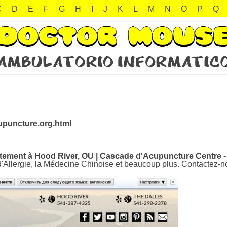
C
D
E
F
G
H
I
J
K
L
M
N
O
P
Q
upuncture.org.html
itement à Hood River, OU | Cascade d'Acupuncture Centre
-
on d'Allergie, la Médecine Chinoise et beaucoup plus. Contactez