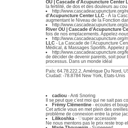
OU | Cascade d'Acupuncture Center 
la fertilité, de dos et des douleurs au co
http://www.cascadeacupuncture.org/re
d'Acupuncture Center LLC
- À la Casc
augmentant le Niveau de la Fonction dan
http://www.cascadeacupuncture.org/al
River OU | Cascade d'Acupuncture C
fois de nos emplacements. Appelez-nous 
http://www.cascadeacupuncture.org
LLC
- La Cascade de l'Acupuncture Centr
Médical, & Massages Sportifs. Appelez p
http://www.cascadeacupuncture.org/fe
de décider de devenir parents, soit pour l
processus. Dans un monde idéal
País: 64.78.222.2, Amérique Du Nord, U
Ciudad: -78.8784 New York, États-Unis
cadiou
- Anti Snoring
Il se peut que c'est moi qui ne sait pas c
Frémy Clémentine
- ecoutes et boug
Cet article vous en met plein des oreilles
problème de connexion entre la prise jack
Lilikoshka
- ♡super accessoire
Ne nous mentons pas le prix reste trop e
Marie Thouvenin
- Supeeeer!