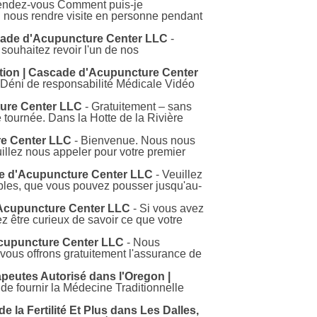
endez-vous Comment puis-je
u nous rendre visite en personne pendant
de d'Acupuncture Center LLC
-
ouhaitez revoir l'un de nos
iation | Cascade d'Acupuncture Center
 Déni de responsabilité Médicale Vidéo
ture Center LLC
- Gratuitement – sans
 tournée. Dans la Hotte de la Rivière
re Center LLC
- Bienvenue. Nous nous
uillez nous appeler pour votre premier
de d'Acupuncture Center LLC
- Veuillez
les, que vous pouvez pousser jusqu'au-
'Acupuncture Center LLC
- Si vous avez
z être curieux de savoir ce que votre
'Acupuncture Center LLC
- Nous
vous offrons gratuitement l'assurance de
peutes Autorisé dans l'Oregon |
de fournir la Médecine Traditionnelle
 la Fertilité Et Plus dans Les Dalles,