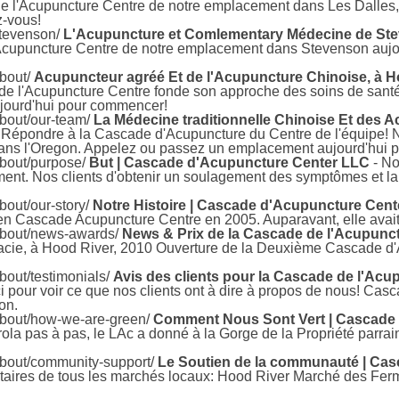
de l'Acupuncture Centre de notre emplacement dans Les Dalles, 
z-vous!
stevenson/
L'Acupuncture et Comlementary Médecine de St
Acupuncture Centre de notre emplacement dans Stevenson aujour
bout/
Acupuncteur agréé Et de l'Acupuncture Chinoise, à 
e l'Acupuncture Centre fonde son approche des soins de santé 
ujourd'hui pour commencer!
bout/our-team/
La Médecine traditionnelle Chinoise Et des 
 Répondre à la Cascade d'Acupuncture du Centre de l'équipe! 
dans l'Oregon. Appelez ou passez un emplacement aujourd'hui
about/purpose/
But | Cascade d'Acupuncture Center LLC
- No
ement. Nos clients d'obtenir un soulagement des symptômes et l
bout/our-story/
Notre Histoire | Cascade d'Acupuncture Cen
en Cascade Acupuncture Centre en 2005. Auparavant, elle avait t
about/news-awards/
News & Prix de la Cascade de l'Acupunc
acie, à Hood River, 2010 Ouverture de la Deuxième Cascade d'
bout/testimonials/
Avis des clients pour la Cascade de l'Ac
ci pour voir ce que nos clients ont à dire à propos de nous! Cas
on.
about/how-we-are-green/
Comment Nous Sont Vert | Cascade
rola pas à pas, le LAc a donné à la Gorge de la Propriété parr
about/community-support/
Le Soutien de la communauté | Ca
aires de tous les marchés locaux: Hood River Marché des Fer