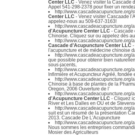
Center LLC
- Venez visiter la Cascade 
Appel 541-298-2378 pour fixer un rende
http://www.cascadeacupuncture.org/
Center LLC
- Venez visiter Cascaade l'
appelez-nous au 509-637-3163!
http://www.cascadeacupuncture.org/a
d'Acupuncture Center LLC
- Cascade d
Chinoise. Cliquez sur ou appelez dès a
http://www.cascadeacupuncture.org/a
Cascade d'Acupuncture Center LLC
-
l'acupuncture et de médecine chinoise 
http://www.cascadeacupuncture.org/
que possible pour obtenir bien naturell
sous-jacents,
http://www.cascadeacupuncture.org/a
Infirmière et Acupuncteur Agréé, fondée 
http://www.cascadeacupuncture.org/
Chinoise à base de plantes de la Pharm
Oregon, 2006 Ouverture de l'
http://www.cascadeacupuncture.org/a
d'Acupuncture Center LLC
- Cliquez i
River et Les Dalles en OU et de Stevens
http://www.cascadeacupuncture.org/
suit est un résumé de la présentation Ca
2013. Cascade De L'Acupuncture
http://www.cascadeacupuncture.org/
Nous sommes les entreprises commandit
Mosier des Agriculteurs