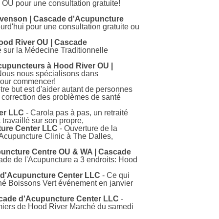
OU pour une consultation gratuite!
evenson | Cascade d'Acupuncture
d'hui pour une consultation gratuite ou
Hood River OU | Cascade
sur la Médecine Traditionnelle
Acupuncteurs à Hood River OU |
Nous nous spécialisons dans
 pour commencer!
tre but est d'aider autant de personnes
a correction des problèmes de santé
ter LLC
- Carola pas à pas, un retraité
ravaillé sur son propre,
ture Center LLC
- Ouverture de la
Acupuncture Clinic à The Dalles,
upuncture Centre OU & WA | Cascade
cade de l'Acupuncture a 3 endroits: Hood
 d'Acupuncture Center LLC
- Ce qui
ainé Boissons Vert événement en janvier
scade d'Acupuncture Center LLC
-
miers de Hood River Marché du samedi