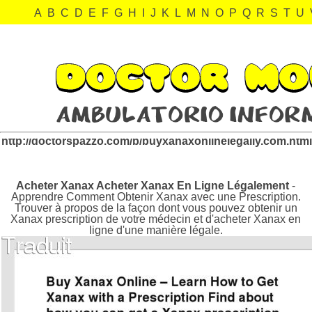
A
B
C
D
E
F
G
H
I
J
K
L
M
N
O
P
Q
R
S
T
U
buyxanaxonlinelegally.com Revisión:
http://doctorspazzo.com/b/buyxanaxonlinelegally.com.htm
Acheter Xanax Acheter Xanax En Ligne Légalement
-
Apprendre Comment Obtenir Xanax avec une Prescription.
Trouver à propos de la façon dont vous pouvez obtenir un
Xanax prescription de votre médecin et d'acheter Xanax en
ligne d'une manière légale.