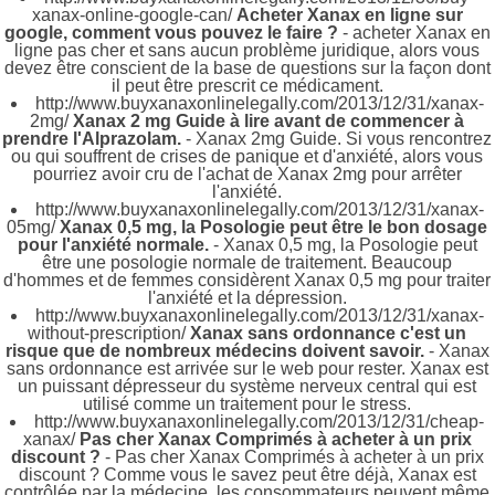
xanax-online-google-can/
Acheter Xanax en ligne sur
google, comment vous pouvez le faire ?
- acheter Xanax en
ligne pas cher et sans aucun problème juridique, alors vous
devez être conscient de la base de questions sur la façon dont
il peut être prescrit ce médicament.
http://www.buyxanaxonlinelegally.com/2013/12/31/xanax-
2mg/
Xanax 2 mg Guide à lire avant de commencer à
prendre l'Alprazolam.
- Xanax 2mg Guide. Si vous rencontrez
ou qui souffrent de crises de panique et d'anxiété, alors vous
pourriez avoir cru de l'achat de Xanax 2mg pour arrêter
l'anxiété.
http://www.buyxanaxonlinelegally.com/2013/12/31/xanax-
05mg/
Xanax 0,5 mg, la Posologie peut être le bon dosage
pour l'anxiété normale.
- Xanax 0,5 mg, la Posologie peut
être une posologie normale de traitement. Beaucoup
d'hommes et de femmes considèrent Xanax 0,5 mg pour traiter
l'anxiété et la dépression.
http://www.buyxanaxonlinelegally.com/2013/12/31/xanax-
without-prescription/
Xanax sans ordonnance c'est un
risque que de nombreux médecins doivent savoir.
- Xanax
sans ordonnance est arrivée sur le web pour rester. Xanax est
un puissant dépresseur du système nerveux central qui est
utilisé comme un traitement pour le stress.
http://www.buyxanaxonlinelegally.com/2013/12/31/cheap-
xanax/
Pas cher Xanax Comprimés à acheter à un prix
discount ?
- Pas cher Xanax Comprimés à acheter à un prix
discount ? Comme vous le savez peut être déjà, Xanax est
contrôlée par la médecine, les consommateurs peuvent même