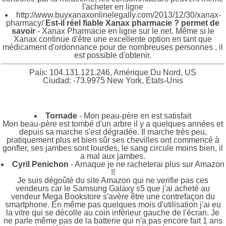
l'acheter en ligne
http://www.buyxanaxonlinelegally.com/2013/12/30/xanax-
pharmacy/
Est-il réel fiable Xanax pharmacie ? permet de
savoir
- Xanax Pharmacie en ligne sur le net. Même si le
Xanax continue d'être une excellente option en tant que
médicament d'ordonnance pour de nombreuses personnes , il
est possible d'obtenir.
País: 104.131.121.246, Amérique Du Nord, US
Ciudad: -73.9975 New York, États-Unis
Tornade
- Mon peau-père en est satisfait
Mon beau-père est tombé d'un arbre il y a quelques années et
depuis sa marche s'est dégradée. Il marche très peu,
pratiquement plus et bien sûr ses chevilles ont commencé à
gonfler, ses jambes sont lourdes, le sang circule moins bien, il
a mal aux jambes.
Cyril Penichon
- Arnaque je ne racheterai plus sur Amazon
!!
Je suis dégoûté du site Amazon qui ne verifie pas ces
vendeurs car le Samsung Galaxy s5 que j'ai acheté au
vendeur Mega Bookstore s'avère être une contrefaçon du
smartphone. En même pas quelques mois d'utilisation j'ai eu
la vitre qui se décolle au coin inférieur gauche de l'écran. Je
ne parle même pas de la batterie qui n'a pas encore fait 1 ans