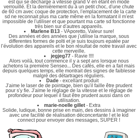
est qui se décharge a vitesse grand V en étant en mode
verrouillé. Et la dernièrement du à un petit choc, d'une chute
de 60 cm avec coque de protection, l'emplacement de la carte
sd ne reconnait plus ma carte même en la formatant il m'est
impossible de l'utiliser et que pourtant ma carte sd fonctionne
très bien sur d'autres appareils.
Marlene B13
- VAporetto, Valeur sure!
Des années et des années que j'utilise la marque, sous
differentes formes de polti et je suis toujours epatée par
l’évolution des appareils et le bon résultat de notre travail avec
cette merveille.
jegjeg77
- Ravie !!!!
Alors voilà, tout commence il y a sept ans lorsque nous
achetons la première Senseo... Des cafés, elle en a fait mais
depuis quelques temps, elle montrait des signes de faiblesse
malgré des détartrages réguliers.
Dade
- excellant produit
J'aime le laser de de pointage, bien qu'il faille être prudent
pour s'y fie. J'aime le réglage de la vitesse et le réglage de
profondeur pour lequel il faut être prudent aussi dans on
utilisation.
marie-noelle gillet
- Extra
Solide, ludique, bonne prise en main, des dessins à imaginer
avec une facilité de réalisation déconcertante ! et le kid
connect pour envoyer des messages, SUPER !