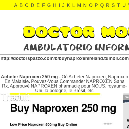
A
B
C
D
E
F
G
H
I
J
K
L
M
N
O
P
Q
R
S
T
U
buynaproxenireland.tumblr.com Revisión:
http://doctorspazzo.com/b/buynaproxenireland.tumblr.com
Acheter Naproxen 250 mg
- Où Acheter Naproxen, Naproxen
En Malaisie. Pouvez-Vous Commander NAPROXEN Sans
Rx. Approuvé NAPROXEN pharmacie pour NOUS, royaume-
Uni, la pologne, le Brésil, etc