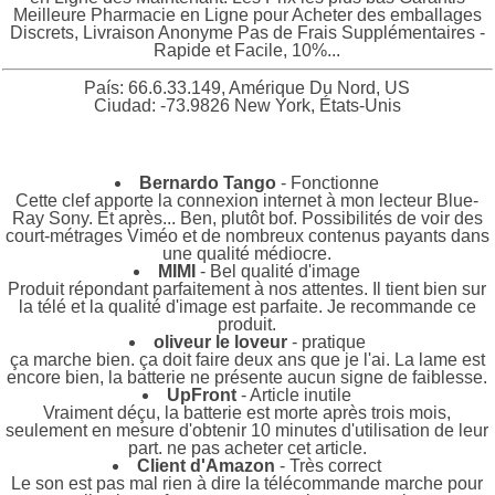
Meilleure Pharmacie en Ligne pour Acheter des emballages
Discrets, Livraison Anonyme Pas de Frais Supplémentaires -
Rapide et Facile, 10%...
País: 66.6.33.149, Amérique Du Nord, US
Ciudad: -73.9826 New York, États-Unis
Bernardo Tango
- Fonctionne
Cette clef apporte la connexion internet à mon lecteur Blue-
Ray Sony. Et après... Ben, plutôt bof. Possibilités de voir des
court-métrages Viméo et de nombreux contenus payants dans
une qualité médiocre.
MIMI
- Bel qualité d'image
Produit répondant parfaitement à nos attentes. Il tient bien sur
la télé et la qualité d'image est parfaite. Je recommande ce
produit.
oliveur le loveur
- pratique
ça marche bien. ça doit faire deux ans que je l'ai. La lame est
encore bien, la batterie ne présente aucun signe de faiblesse.
UpFront
- Article inutile
Vraiment déçu, la batterie est morte après trois mois,
seulement en mesure d'obtenir 10 minutes d'utilisation de leur
part. ne pas acheter cet article.
Client d'Amazon
- Très correct
Le son est pas mal rien à dire la télécommande marche pour