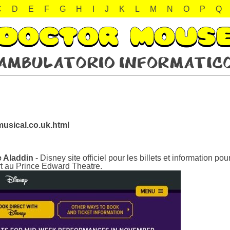
C
D
E
F
G
H
I
J
K
L
M
N
O
P
Q
musical.co.uk.html
e Aladdin
- Disney site officiel pour les billets et information p
t au Prince Edward Theatre.