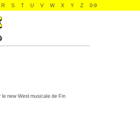
R
S
T
U
V
W
X
Y
Z
0-9
our le new West musicale de Fin