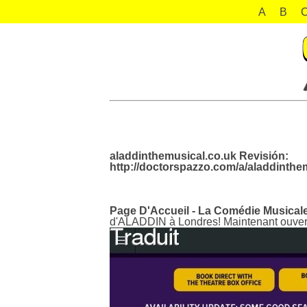
A
B
aladdinthemusical.co.uk Revisión:
http://doctorspazzo.com/a/aladdinthe
Page D'Accueil - La Comédie Musical
d'ALADDIN à Londres! Maintenant ouver