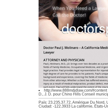
http://www.888mdjdlaw.com/#content
D., J. D. pour Chino Hills Conseil munic
País: 23.235.37.72, Amérique Du Nord,
Ciudad: -122.3933 La californie, États-U