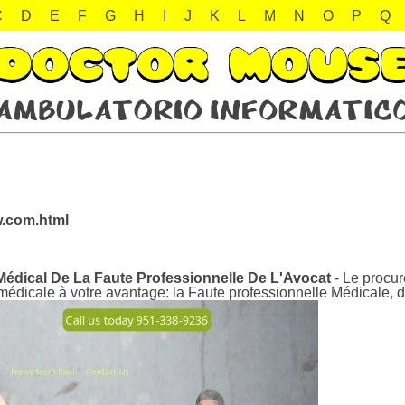
C
D
E
F
G
H
I
J
K
L
M
N
O
P
Q
w.com.html
 Médical De La Faute Professionnelle De L'Avocat
- Le procur
e médicale à votre avantage: la Faute professionnelle Médicale, 