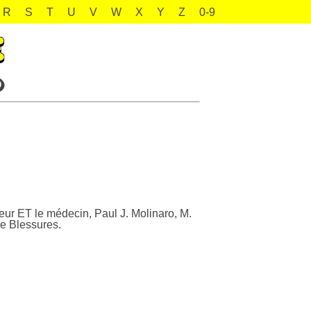
R
S
T
U
V
W
X
Y
Z
0-9
eur ET le médecin, Paul J. Molinaro, M.
de Blessures.