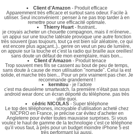
Client d'Amazon
- Produit efficace
Apparemment très efficace et surtout sans odeur. Facile à
utiliser. Seul inconvénient : penser à ne pas trop tarder à en
remettre pour une efficacité optimale.
Thierry Huart
- frustrant..
je croyais acheter un chouette compagnon, mais il m'énerve..
un appui sur une touche latérale provoque une autre fonction
très souvent (pas toujours, tout ça est bien sûr aléatoire, ce qui
est encore plus agaçant..).. genre on veut un peu de lumière,
on appuie sur la touche et c'est la radio qui braille aux oreilles!
sans doute un défaut de mon exemplaire, mais bon...
Client d'Amazon
- Produit tenace
Trop souvent mes fils se cassent au bout de peu de temps,
sans doute à cause de mon utilisation "nomade". Celui la est
solide, et marche très bien... Pour un prix vraiment pas cher. Je
recommande grandement !
kermitou
- je l'adore
c'est ma deuxième smartwatch. la première n'était pas sous
android wear donc un écran déporté du téléphone. pas très
utile quoi.
cédric NICOLAS
- Super téléphone
Le top des téléphones, incroyable d'utilisation acheté chez
NICPRO en France, je précise car évitez d'acheter en
Angleterre pour éviter toutes mauvaise surprises. Si vous
voulez le haut de gamme de la technologie c'est ce téléphone
qu'il vous faut, à près pour un budget moindre iPhone 5 est
très performant lui aussi.