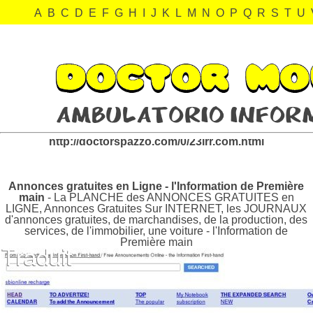
A
B
C
D
E
F
G
H
I
J
K
L
M
N
O
P
Q
R
S
T
U
23irr.com Revisión:
http://doctorspazzo.com/0/23irr.com.html
Annonces gratuites en Ligne - l'Information de Première
main
- La PLANCHE des ANNONCES GRATUITES en
LIGNE, Annonces Gratuites Sur INTERNET, les JOURNAUX
d'annonces gratuites, de marchandises, de la production, des
services, de l'immobilier, une voiture - l'Information de
Première main